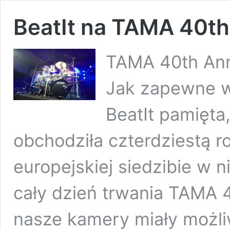
BeatIt na TAMA 40th,
TAMA 40th Anni
Jak zapewne w
BeatIt pamięta
obchodziła czterdziestą r
europejskiej siedzibie w 
cały dzień trwania TAMA 
nasze kamery miały możli