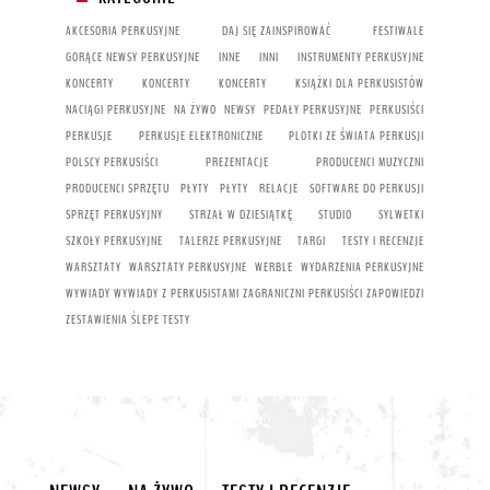
AKCESORIA PERKUSYJNE
DAJ SIĘ ZAINSPIROWAĆ
FESTIWALE
GORĄCE NEWSY PERKUSYJNE
INNE
INNI
INSTRUMENTY PERKUSYJNE
KONCERTY
KONCERTY
KONCERTY
KSIĄŻKI DLA PERKUSISTÓW
NACIĄGI PERKUSYJNE
NA ŻYWO
NEWSY
PEDAŁY PERKUSYJNE
PERKUSIŚCI
PERKUSJE
PERKUSJE ELEKTRONICZNE
PLOTKI ZE ŚWIATA PERKUSJI
POLSCY PERKUSIŚCI
PREZENTACJE
PRODUCENCI MUZYCZNI
PRODUCENCI SPRZĘTU
PŁYTY
PŁYTY
RELACJE
SOFTWARE DO PERKUSJI
SPRZĘT PERKUSYJNY
STRZAŁ W DZIESIĄTKĘ
STUDIO
SYLWETKI
SZKOŁY PERKUSYJNE
TALERZE PERKUSYJNE
TARGI
TESTY I RECENZJE
WARSZTATY
WARSZTATY PERKUSYJNE
WERBLE
WYDARZENIA PERKUSYJNE
WYWIADY
WYWIADY Z PERKUSISTAMI
ZAGRANICZNI PERKUSIŚCI
ZAPOWIEDZI
ZESTAWIENIA
ŚLEPE TESTY