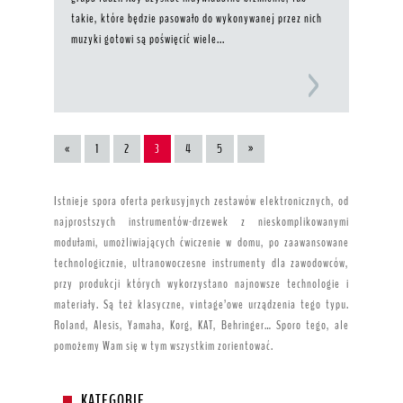
takie, które będzie pasowało do wykonywanej przez nich
muzyki gotowi są poświęcić wiele...
«
1
2
3
4
5
»
Istnieje spora oferta perkusyjnych zestawów elektronicznych, od
najprostszych instrumentów-drzewek z nieskomplikowanymi
modułami, umożliwiających ćwiczenie w domu, po zaawansowane
technologicznie, ultranowoczesne instrumenty dla zawodowców,
przy produkcji których wykorzystano najnowsze technologie i
materiały. Są też klasyczne, vintage’owe urządzenia tego typu.
Roland, Alesis, Yamaha, Korg, KAT, Behringer… Sporo tego, ale
pomożemy Wam się w tym wszystkim zorientować.
KATEGORIE