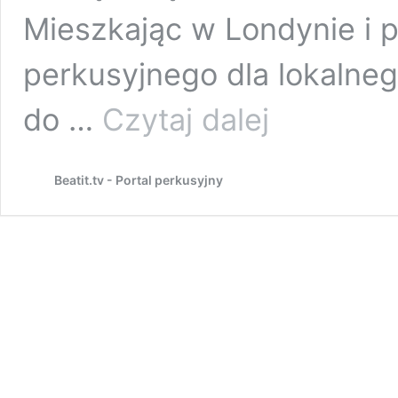
Mieszkając w Londynie i p
perkusyjnego dla lokalne
Nowości
do …
Czytaj dalej
na
2021:
Tama
Beatit.tv - Portal perkusyjny
Limited
Edition
Stewart
Copeland
Snare