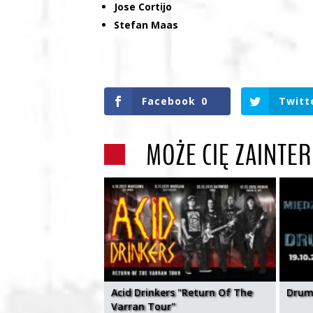
Jose Cortijo
Stefan Maas
Facebook
0
Twitt
MOŻE CIĘ ZAINTE
Acid Drinkers "Return Of The
Drum
Varran Tour"