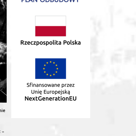
nie
t
–