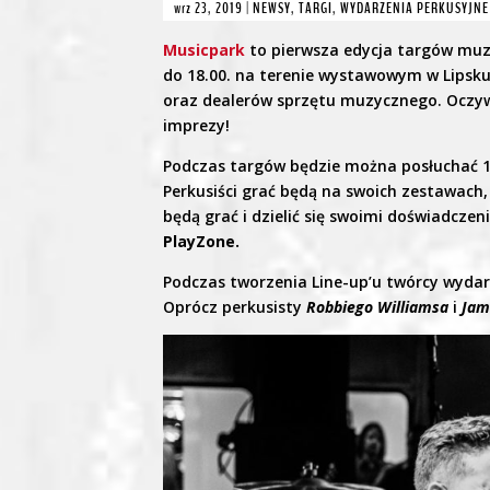
wrz 23, 2019
|
NEWSY
,
TARGI
,
WYDARZENIA PERKUSYJNE
Musicpark
to pierwsza edycja targów muzy
do 18.00. na terenie wystawowym w Lipsku
oraz dealerów sprzętu muzycznego. Oczywi
imprezy!
Podczas targów będzie można posłuchać 12 
Perkusiści grać będą na swoich zestawach
będą grać i dzielić się swoimi doświadcze
PlayZone.
Podczas tworzenia Line-up’u twórcy wydar
Oprócz perkusisty
Robbiego
Williamsa
i
Jam