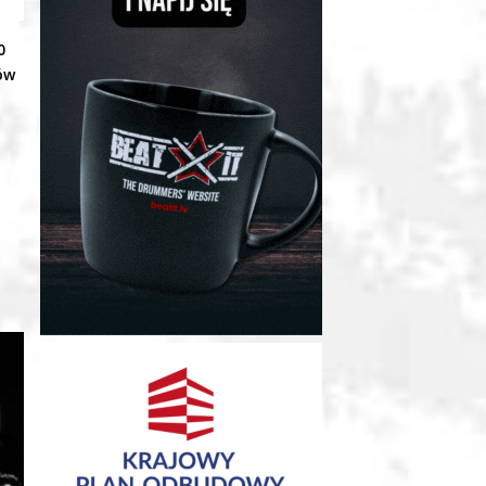
0
ów
j