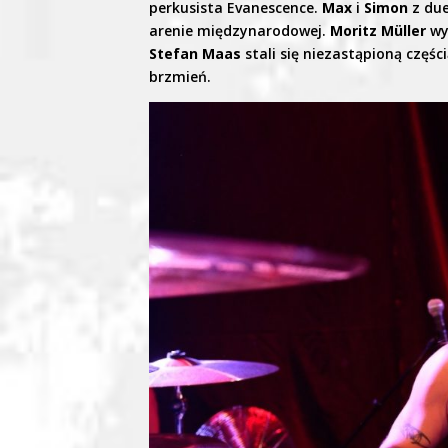
perkusista Evanescence.
Max
i
Simon
z du
arenie międzynarodowej.
Moritz Müller
wy
Stefan Maas
stali się niezastąpioną części
brzmień.