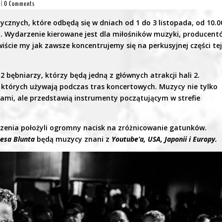
|
0 Comments
cznych, które odbędą się w dniach od 1 do 3 listopada, od 10.0
. Wydarzenie kierowane jest dla miłośników muzyki, producent
ście my jak zawsze koncentrujemy się na perkusyjnej części te
bębniarzy, którzy będą jedną z głównych atrakcji hali 2.
, których używają podczas tras koncertowych. Muzycy nie tylko
niami, ale przedstawią instrumenty początującym w strefie
zenia położyli ogromny nacisk na zróżnicowanie gatunków.
esa
Blunta
będą muzycy znani z
Youtube’a,
USA,
Japonii
i
Europy.