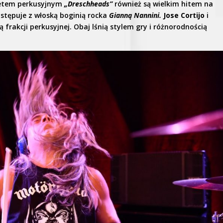
etem perkusyjnym
„Dreschheads”
również są wielkim hitem na
stępuje z włoską boginią rocka
Gianną Nannini.
Jose Cortijo
i
ą frakcji perkusyjnej. Obaj lśnią stylem gry i różnorodnością