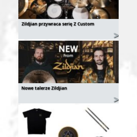
Zildjian przywraca serię Z Custom
Nowe talerze Zildjian