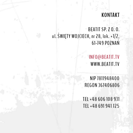
KONTAKT
BEATIT SP. Z O. O.
ul. ŚWIĘTY WOJCIECH, nr 28, lok. +1/2,
61-749 POZNAŃ
INFO@BEATIT.TV
WWW.BEATIT.TV
NIP 7811948400
REGON 367406806
TEL +48 606 108 931
TEL +48 691 941 725