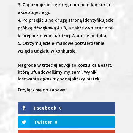
Zapoznajecie się z regulaminem konkursu i
akceptujecie go
Po przejściu na drugą stronę identyfikujecie
próbkę dźwiękową A i B, a także wybieracie tę,
której brzmienie bardziej Wam się podoba
Otrzymujecie e-mailowe potwierdzenie
wzięcia udziału w konkursie.
Nagroda
w trzeciej edycji to
koszulka
Beatit,
którą ufundowaliśmy my sami.
Wyniki
losowania
ogłosimy
w najbliższy piątek
.
Przyłącz się do zabawy!
Facebook
0
Twitter
0