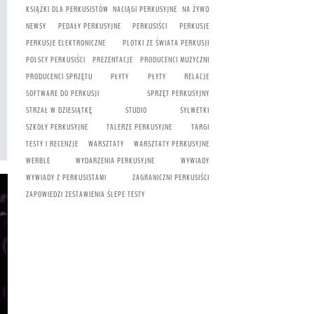
KSIĄŻKI DLA PERKUSISTÓW
NACIĄGI PERKUSYJNE
NA ŻYWO
NEWSY
PEDAŁY PERKUSYJNE
PERKUSIŚCI
PERKUSJE
PERKUSJE ELEKTRONICZNE
PLOTKI ZE ŚWIATA PERKUSJI
POLSCY PERKUSIŚCI
PREZENTACJE
PRODUCENCI MUZYCZNI
PRODUCENCI SPRZĘTU
PŁYTY
PŁYTY
RELACJE
SOFTWARE DO PERKUSJI
SPRZĘT PERKUSYJNY
STRZAŁ W DZIESIĄTKĘ
STUDIO
SYLWETKI
SZKOŁY PERKUSYJNE
TALERZE PERKUSYJNE
TARGI
TESTY I RECENZJE
WARSZTATY
WARSZTATY PERKUSYJNE
WERBLE
WYDARZENIA PERKUSYJNE
WYWIADY
WYWIADY Z PERKUSISTAMI
ZAGRANICZNI PERKUSIŚCI
ZAPOWIEDZI
ZESTAWIENIA
ŚLEPE TESTY