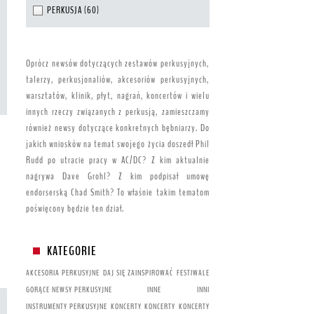
PERKUSJA
(60)
Oprócz newsów dotyczących zestawów perkusyjnych,
talerzy, perkusjonaliów, akcesoriów perkusyjnych,
warsztatów, klinik, płyt, nagrań, koncertów i wielu
innych rzeczy związanych z perkusją, zamieszczamy
również newsy dotyczące konkretnych bębniarzy. Do
jakich wniosków na temat swojego życia doszedł Phil
Rudd po utracie pracy w AC/DC? Z kim aktualnie
nagrywa Dave Grohl? Z kim podpisał umowę
endorserską Chad Smith? To właśnie takim tematom
poświęcony będzie ten dział.
KATEGORIE
AKCESORIA PERKUSYJNE
DAJ SIĘ ZAINSPIROWAĆ
FESTIWALE
GORĄCE NEWSY PERKUSYJNE
INNE
INNI
INSTRUMENTY PERKUSYJNE
KONCERTY
KONCERTY
KONCERTY