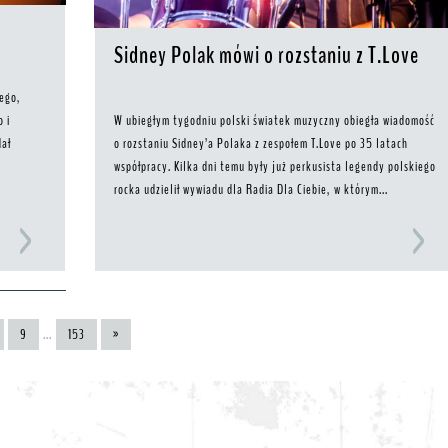
Sidney Polak mówi o rozstaniu z T.Love
iego,
o i
W ubiegłym tygodniu polski światek muzyczny obiegła wiadomość
dał
o rozstaniu Sidney’a Polaka z zespołem T.Love po 35 latach
a
współpracy. Kilka dni temu były już perkusista legendy polskiego
rocka udzielił wywiadu dla Radia Dla Ciebie, w którym...
9
...
153
»