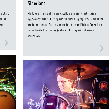
Siberiano
do stale
Niedawno firma Meinl wprowadziła do swojej oferty cajon
ybrał
sygnowany przez El Estepario Siberiano. Specyfikacja produktu:
nym
producent: Meinl Percussion model: Artisan Edition Tango Line
Cajon Limited Edition sygnatura: El Estepario Siberiano
sprężyny:...