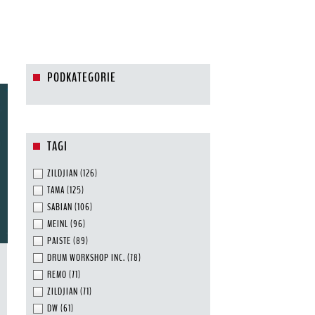
PODKATEGORIE
TAGI
ZILDJIAN
(126)
TAMA
(125)
SABIAN
(106)
MEINL
(96)
PAISTE
(89)
DRUM WORKSHOP INC.
(78)
REMO
(71)
ZILDJIAN
(71)
DW
(61)