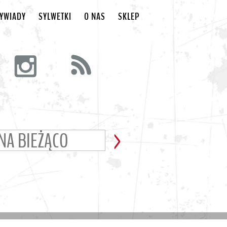
YWIADY
SYLWETKI
O NAS
SKLEP