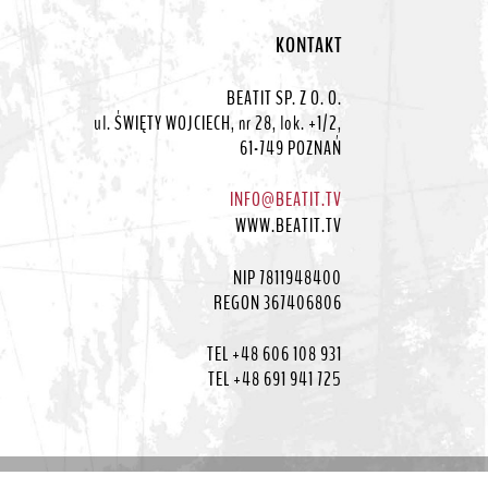
KONTAKT
BEATIT SP. Z O. O.
ul. ŚWIĘTY WOJCIECH, nr 28, lok. +1/2,
61-749 POZNAŃ
INFO@BEATIT.TV
WWW.BEATIT.TV
NIP 7811948400
REGON 367406806
TEL +48 606 108 931
TEL +48 691 941 725