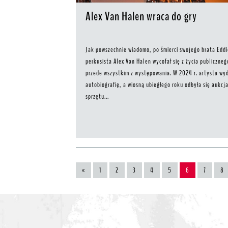
Alex Van Halen wraca do gry
Jak powszechnie wiadomo, po śmierci swojego brata Edd
perkusista Alex Van Halen wycofał się z życia publiczneg
przede wszystkim z występowania. W 2024 r. artysta wy
autobiografię, a wiosną ubiegłego roku odbyła się aukcj
sprzętu...
«
1
2
3
4
5
6
7
8