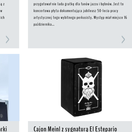
ną z
przygotował nie lada gratkę dla fanów jazzu i bębnów. Jest to
 w
koncertowa płyta dokumentująca jubileusz 50-lecia pracy
 ich
artystycznej tego wybitnego perkusisty. Występ miał miejsce 16
października...
arki
Cajon Meinl z sygnaturą El Estepario