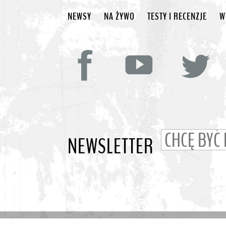
NEWSY
NA ŻYWO
TESTY I RECENZJE
W
NEWSLETTER
© BEATIT.TV