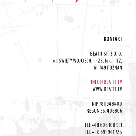
KONTAKT
BEATIT SP. Z O. O.
ul. ŚWIĘTY WOJCIECH, nr 28, lok. +1/2,
61-749 POZNAŃ
INFO@BEATIT.TV
WWW.BEATIT.TV
NIP 7811948400
REGON 367406806
TEL +48 606 108 931
TEL +48 691 941 725