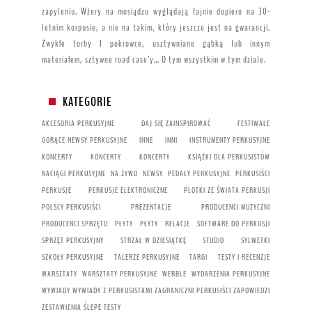
zapyleniu. Wżery na mosiądzu wyglądają fajnie dopiero na 30-
letnim korpusie, a nie na takim, który jeszcze jest na gwarancji.
Zwykłe torby I pokrowce, usztywniane gąbką lub innym
materiałem, sztywne road case’y… O tym wszystkim w tym dziale.
KATEGORIE
AKCESORIA PERKUSYJNE
DAJ SIĘ ZAINSPIROWAĆ
FESTIWALE
GORĄCE NEWSY PERKUSYJNE
INNE
INNI
INSTRUMENTY PERKUSYJNE
KONCERTY
KONCERTY
KONCERTY
KSIĄŻKI DLA PERKUSISTÓW
NACIĄGI PERKUSYJNE
NA ŻYWO
NEWSY
PEDAŁY PERKUSYJNE
PERKUSIŚCI
PERKUSJE
PERKUSJE ELEKTRONICZNE
PLOTKI ZE ŚWIATA PERKUSJI
POLSCY PERKUSIŚCI
PREZENTACJE
PRODUCENCI MUZYCZNI
PRODUCENCI SPRZĘTU
PŁYTY
PŁYTY
RELACJE
SOFTWARE DO PERKUSJI
SPRZĘT PERKUSYJNY
STRZAŁ W DZIESIĄTKĘ
STUDIO
SYLWETKI
SZKOŁY PERKUSYJNE
TALERZE PERKUSYJNE
TARGI
TESTY I RECENZJE
WARSZTATY
WARSZTATY PERKUSYJNE
WERBLE
WYDARZENIA PERKUSYJNE
WYWIADY
WYWIADY Z PERKUSISTAMI
ZAGRANICZNI PERKUSIŚCI
ZAPOWIEDZI
ZESTAWIENIA
ŚLEPE TESTY