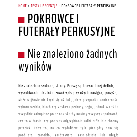
HOME
>
TESTY I RECENZJE
>
POKROWCE I FUTERAŁY PERKUSYJNE
POKROWCE I
FUTERAŁY PERKUSYJNE
Nie znaleziono żadnych
wyników
Nie znaleziono szukanej strony. Proszę spróbować innej definicji
wyszukiwania lub zlokalizować wpis przy użyciu nawigacji powyżej.
Może w głowie nie kręci się aż tak, jak w przypadku konieczności
wyboru werbla, blach czy zestawu perkusyjnego, jednak w coś te
wszystkie zakupione przez nas skarby musimy wszyscy zapakować,
czy to w trasie, czy podczas odgrzybiania salki prób. Nie chcemy
przecież, żeby to, na co wydaliśmy tyle pieniędzy nam się
poobijało, zamokło, zardzewiało, zaśniedziało lub uległo