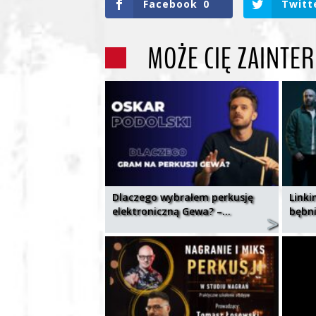
Facebook
0
Twitt
MOŻE CIĘ ZAINTE
Dlaczego wybrałem perkusję
Link
elektroniczną Gewa? –…
bębn