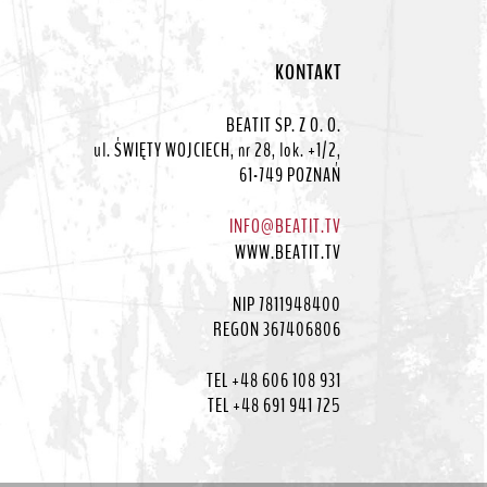
KONTAKT
BEATIT SP. Z O. O.
ul. ŚWIĘTY WOJCIECH, nr 28, lok. +1/2,
61-749 POZNAŃ
INFO@BEATIT.TV
WWW.BEATIT.TV
NIP 7811948400
REGON 367406806
TEL +48 606 108 931
TEL +48 691 941 725