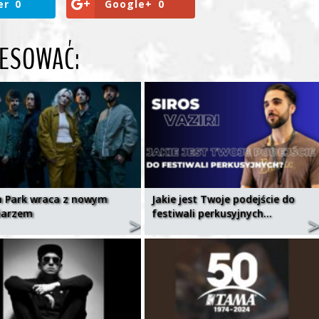
er
0
Google+
0
RESOWAĆ:
in Park wraca z nowym
Jakie jest Twoje podejście do
iarzem
festiwali perkusyjnych…