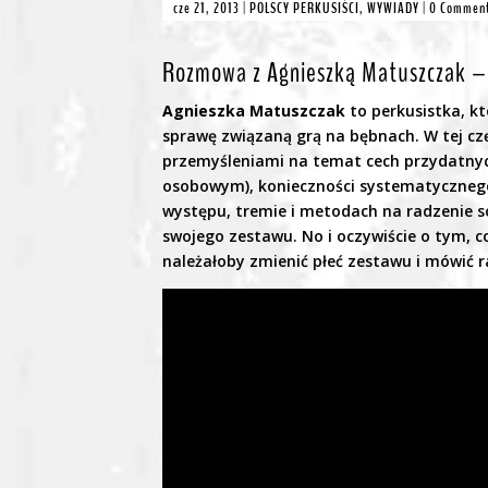
cze 21, 2013
|
POLSCY PERKUSIŚCI
,
WYWIADY
|
0 Commen
Rozmowa z Agnieszką Matuszczak – 
Agnieszka Matuszczak
to perkusistka, k
sprawę związaną grą na bębnach. W tej cz
przemyśleniami na temat cech przydatnyc
osobowym), konieczności systematycznego
występu, tremie i metodach na radzenie sob
swojego zestawu. No i oczywiście o tym, c
należałoby zmienić płeć zestawu i mówić ra