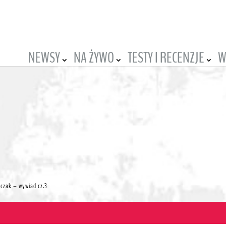
NEWSY
NA ŻYWO
TESTY I RECENZJE
W
czak – wywiad cz.3