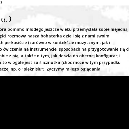
ts
cz. 3
tóra pomimo młodego jeszcze wieku przemyślała sobie niejedną
ęści rozmowy nasza bohaterka dzieli się z nami swoimi
h perkusiście (zarówno w kontekście muzycznym, jak i
 ćwiczenia na instrumencie, sposobach na przygotowanie się 
ie z nią, a także o tym, jak doszła do obecnej konfiguracji
o to w ogóle jest za ślicznotka (choć może w tym przypadku
czej np. o “pięknisiu”). Życzymy miłego oglądania!