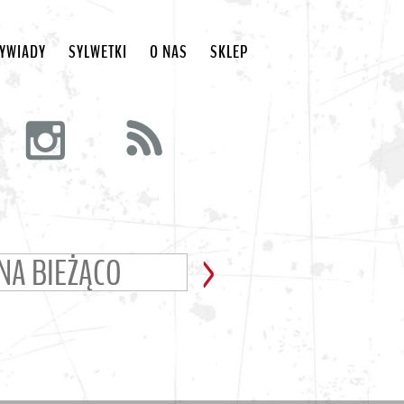
YWIADY
SYLWETKI
O NAS
SKLEP