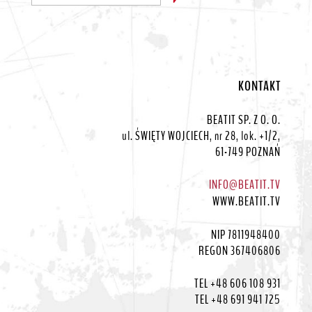
KONTAKT
BEATIT SP. Z O. O.
ul. ŚWIĘTY WOJCIECH, nr 28, lok. +1/2,
61-749 POZNAŃ
INFO@BEATIT.TV
WWW.BEATIT.TV
NIP 7811948400
REGON 367406806
TEL +48 606 108 931
TEL +48 691 941 725