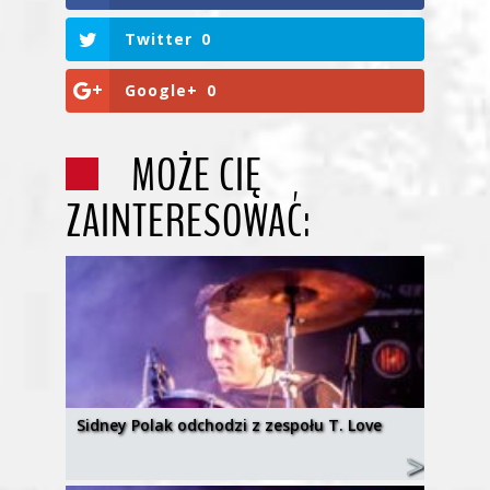
Twitter
0
Google+
0
MOŻE CIĘ
ZAINTERESOWAĆ:
Sidney Polak odchodzi z zespołu T. Love