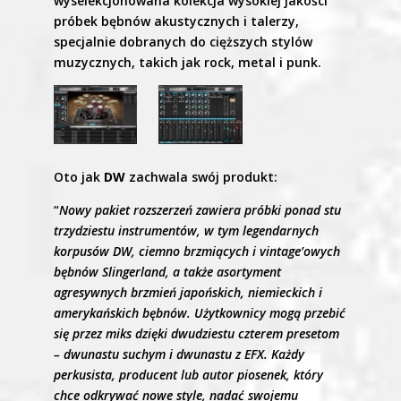
wyselekcjonowana kolekcja wysokiej jakości
próbek bębnów akustycznych i talerzy,
specjalnie dobranych do cięższych stylów
muzycznych, takich jak rock, metal i punk.
Oto jak
DW
zachwala swój produkt:
“
Nowy pakiet rozszerzeń zawiera próbki ponad stu
trzydziestu instrumentów, w tym legendarnych
korpusów DW, ciemno brzmiących i vintage’owych
bębnów Slingerland, a także asortyment
agresywnych brzmień japońskich, niemieckich i
amerykańskich bębnów. Użytkownicy mogą przebić
się przez miks dzięki dwudziestu czterem presetom
– dwunastu suchym i dwunastu z EFX. Każdy
perkusista, producent lub autor piosenek, który
chce odkrywać nowe style, nadać swojemu