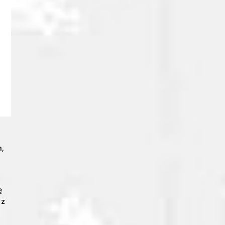
m,
ę
 z