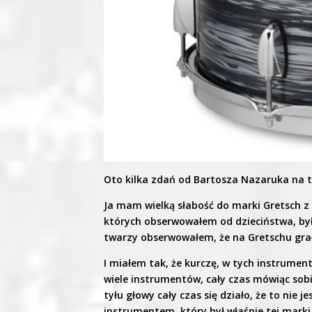
Oto kilka zdań od Bartosza Nazaruka na 
Ja mam wielką słabość do marki Gretsch z
których obserwowałem od dzieciństwa, by
twarzy obserwowałem, że na Gretschu grał 
I miałem tak, że kurczę, w tych instrume
wiele instrumentów, cały czas mówiąc sobie
tyłu głowy cały czas się działo, że to nie 
instrumentem, który był właśnie tej marki