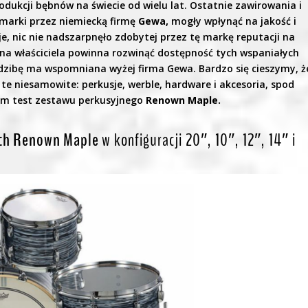
odukcji bębnów na świecie od wielu lat. Ostatnie zawirowania i
marki przez niemiecką firmę
Gewa,
mogły wpłynąć na jakość i
e, nic nie nadszarpnęło zdobytej przez tę markę reputacji na
ana właściciela powinna rozwinąć dostępność tych wspaniałych
dzibę ma wspomniana wyżej firma Gewa. Bardzo się cieszymy, ż
te niesamowite: perkusje, werble, hardware i akcesoria, spod
am test zestawu perkusyjnego
Renown Maple.
ch Renown Maple
w konfiguracji 20″, 10″, 12″, 14″ i