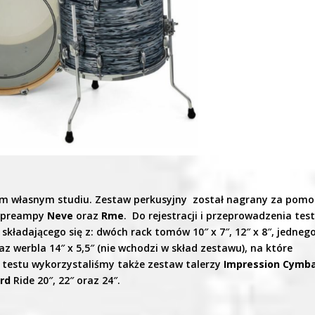
ym własnym studiu. Zestaw perkusyjny został nagrany za pomo
o preampy
Neve
oraz
Rme
. Do rejestracji i przeprowadzenia tes
,
składającego się z: dwóch rack tomów 10″ x 7″, 12″ x 8″, jedneg
oraz werbla 14″ x 5,5″ (nie wchodzi w skład zestawu), na które
 testu wykorzystaliśmy także zestaw talerzy
Impression Cymba
rd
Ride 20″, 22″ oraz 24″.