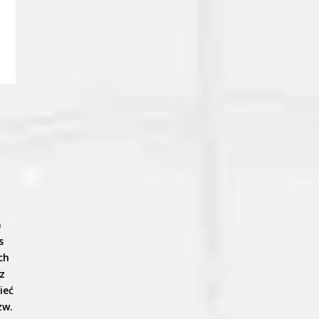
)
s
ch
z
ieć
zw.