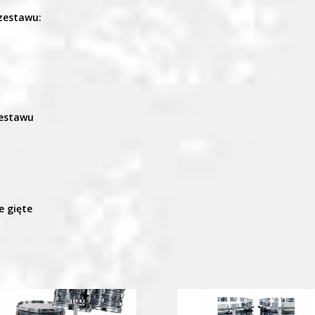
zestawu:
zestawu
e gięte