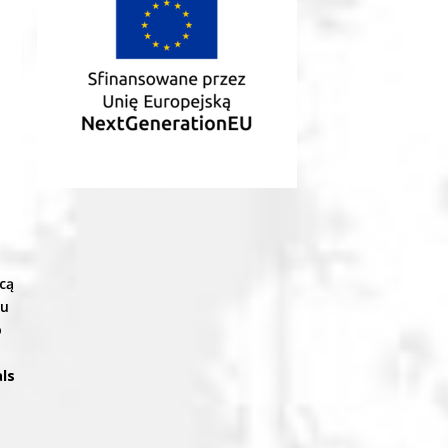
cą
tu
o
ls