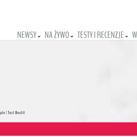
NEWSY
NA ŻYWO
TESTY I RECENZJE
W
le | Test Beatit