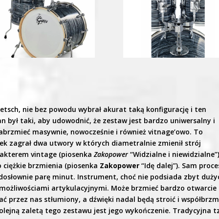
etsch, nie bez powodu wybrał akurat taką konfigurację i ten
 był taki, aby udowodnić, że zestaw jest bardzo uniwersalny i
brzmieć masywnie, nowocześnie i również vitnage’owo. To
tek zagrał dwa utwory w których diametralnie zmienił strój
rakterem vintage (piosenka
Zakopower
“Widzialne i niewidzialne”
 o ciężkie brzmienia (piosenka
Zakopower
“Idę dalej”). Sam proce
ł dosłownie parę minut. Instrument, choć nie podsiada zbyt duży
 możliwościami artykulacyjnymi. Może brzmieć bardzo otwarcie 
przez nas stłumiony, a dźwięki nadal będą stroić i współbrzm
ejną zaletą tego zestawu jest jego wykończenie. Tradycyjna t