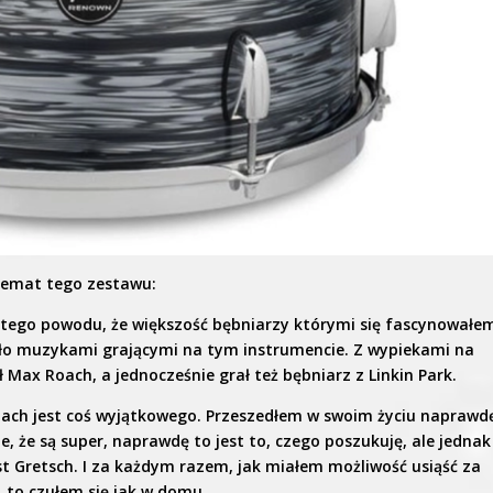
temat tego zestawu:
 tego powodu, że większość bębniarzy którymi się fascynowałe
ło muzykami grającymi na tym instrumencie. Z wypiekami na
Max Roach, a jednocześnie grał też bębniarz z Linkin Park.
ntach jest coś wyjątkowego. Przeszedłem w swoim życiu naprawd
, że są super, naprawdę to jest to, czego poszukuję, ale jednak
jest Gretsch. I za każdym razem, jak miałem możliwość usiąść za
, to czułem się jak w domu.