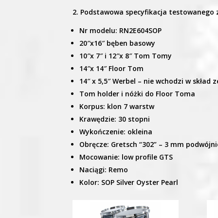
2. Podstawowa specyfikacja testowanego 
Nr modelu: RN2E604SOP
20″x16″ bęben basowy
10″x 7″ i 12″x 8″ Tom Tomy
14″x 14″ Floor Tom
14″ x 5,5″ Werbel – nie wchodzi w skład 
Tom holder i nóżki do Floor Toma
Korpus: klon 7 warstw
Krawędzie: 30 stopni
Wykończenie: okleina
Obręcze: Gretsch “302” – 3 mm podwójni
Mocowanie: low profile GTS
Naciągi: Remo
Kolor: SOP Silver Oyster Pearl