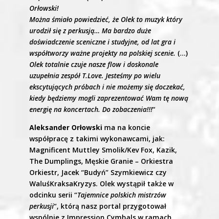
Orłowski!
Można śmiało powiedzieć, że Olek to muzyk który
urodził się z perkusją… Ma bardzo duże
doświadczenie sceniczne i studyjne, od lat gra i
współtworzy ważne projekty na polskiej scenie.
(…)
Olek totalnie czuje nasze flow i doskonale
uzupełnia zespół T.Love. Jesteśmy po wielu
ekscytujących próbach i nie możemy się doczekać,
kiedy będziemy mogli zaprezentować Wam tę nową
energię na koncertach. Do zobaczenia!!!
“
Aleksander Orłowski
ma na koncie
współpracę z takimi wykonawcami, jak:
Magnificent Muttley Smolik/Kev Fox, Kazik,
The Dumplings, Męskie Granie – Orkiestra
Orkiestr, Jacek “Budyń” Szymkiewicz czy
WaluśKraksaKryzys. Olek wystąpił także w
odcinku serii “
Tajemnice polskich mistrzów
perkusji
“, którą nasz portal przygotował
wspólnie z Impression Cymbals w ramach