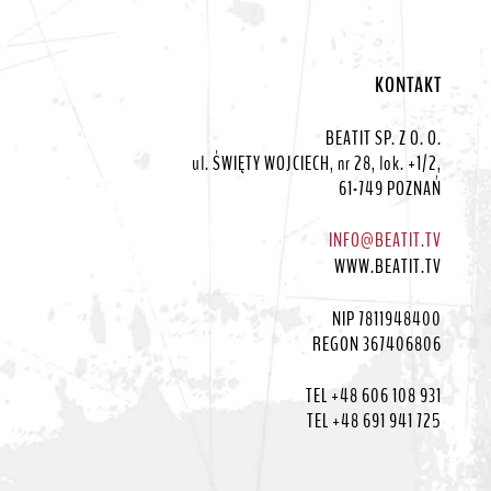
KONTAKT
BEATIT SP. Z O. O.
ul. ŚWIĘTY WOJCIECH, nr 28, lok. +1/2,
61-749 POZNAŃ
INFO@BEATIT.TV
WWW.BEATIT.TV
NIP 7811948400
REGON 367406806
TEL +48 606 108 931
TEL +48 691 941 725