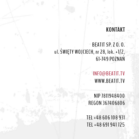
KONTAKT
BEATIT SP. Z O. O.
ul. ŚWIĘTY WOJCIECH, nr 28, lok. +1/2,
61-749 POZNAŃ
INFO@BEATIT.TV
WWW.BEATIT.TV
NIP 7811948400
REGON 367406806
TEL +48 606 108 931
TEL +48 691 941 725