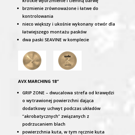
krótkie wybrzmienie i ciemną barwę
brzmienie zrównoważone i łatwe do
kontrolowania
nieco większy i ukośnie wykonany otwór dla
łatwiejszego montażu pasków
dwa paski SEAVINE w komplecie
AVX MARCHING 18″
GRIP ZONE – dwucalowa strefa od krawędzi
o wytrawionej powierzchni dająca
dodatkowy uchwyt podczas układów
“akrobatycznych” związanych z
podrzucaniem blach
powierzchnia kuta, w tym ręcznie kuta