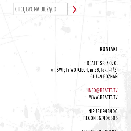
KONTAKT
BEATIT SP. Z O. O.
ul. ŚWIĘTY WOJCIECH, nr 28, lok. +1/2,
61-749 POZNAŃ
INFO@BEATIT.TV
WWW.BEATIT.TV
NIP 7811948400
REGON 367406806