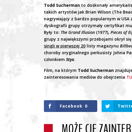
Todd Sucherman
to doskonały amerykańsk
takich artystów jak Brian Wilson (The Beac
nagrywający z bardzo popularnym w USA z
dyskografii grupy otrzymały certyfikat m
Były to:
The Grand Illusion
(1977),
Pieces of E
grupy z największymi przebojami okrył si
singli w pierwszej 20
listy magazynu
Billbo
choroby oryginalnego perkusisty Johna Pan
członkiem
Styx
.
Film, na którym
Todd Sucherman
znajduje
zainteresowania mediów do obejrzenia
TU
Facebook
0
Twitt
MOŻE CIĘ ZAINTE