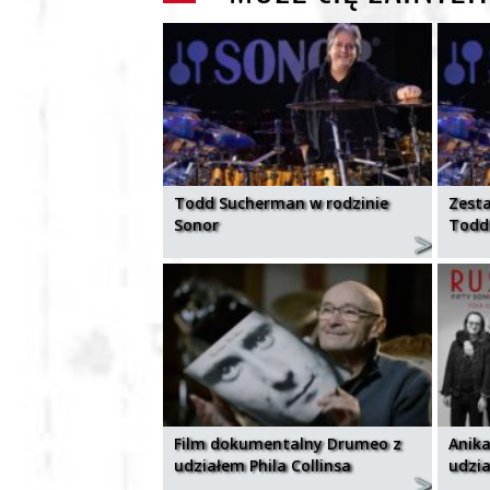
Todd Sucherman w rodzinie
Zest
Sonor
Todd
Film dokumentalny Drumeo z
Anika
udziałem Phila Collinsa
udzia