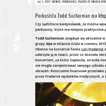
lut 3, 2017
|
NEWSY
,
PERKUSIŚCI
,
PLOTKI ZE ŚWIATA PE
Perkusista Todd Sucherman ma kło
Czy sądziliście kiedykolwiek, że można w
perkusisty, które ma miejsce praktyczni
Todd Sucherman
znajduje się aktualnie w
grupy
Styx
w Atlancie (USA) w czerwcu 2015
Obecna na koncercie fanka
Lori Frederick
z
uderzyła ją w twarz, przez co doznała obra
koncertem, za który zapłaciła, straciła no
nie mogła zarejestrować swojego udziału 
obrażeń. Roszczenie finansowe przeciwko
przez Frederick wydatków medycznych, a t