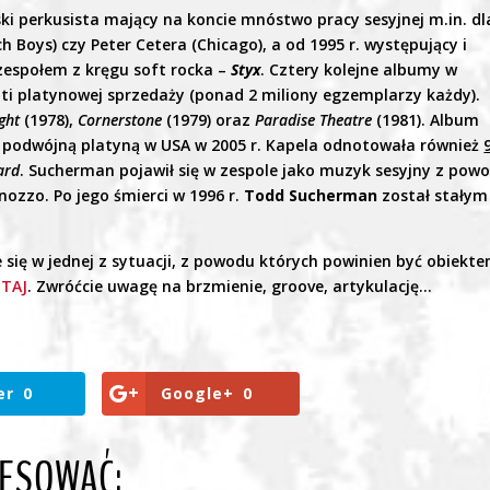
i perkusista mający na koncie mnóstwo pracy sesyjnej m.in. dl
h Boys) czy Peter Cetera (Chicago), a od 1995 r. występujący i
espołem z kręgu soft rocka –
Styx
. Cztery kolejne albumy w
uti platynowej sprzedaży (ponad 2 miliony egzemplarzy każdy).
ight
(1978),
Cornerstone
(1979) oraz
Paradise Theatre
(1981). Album
ę podwójną platyną w USA w 2005 r. Kapela odnotowała również
ard
. Sucherman pojawił się w zespole jako muzyk sesyjny z pow
ozzo. Po jego śmierci w 1996 r.
Todd Sucherman
został stałym
 się w jednej z sytuacji, z powodu których powinien być obiekt
TAJ
. Zwróćcie uwagę na brzmienie, groove, artykulację…
er
0
Google+
0
RESOWAĆ: