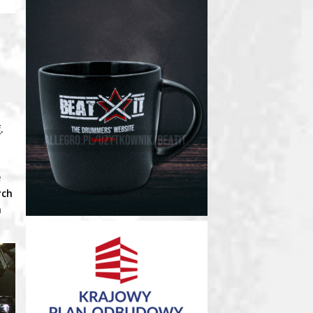
i
.
e
ych
h