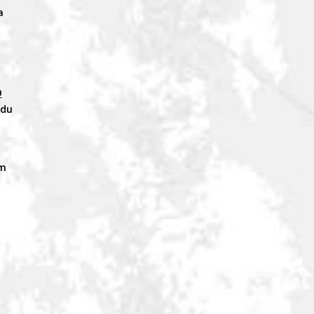
a
9
odu
em