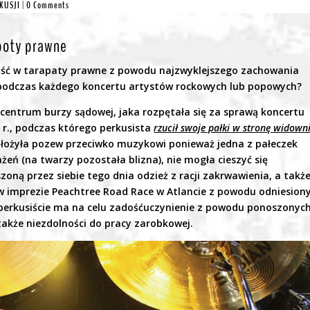
RKUSJI
|
0 Comments
poty prawne
paść w tarapaty prawne z powodu najzwyklejszego zachowania
e podczas każdego koncertu artystów rockowych lub popowych?
 centrum burzy sądowej, jaka rozpętała się za sprawą koncertu
 r., podczas którego perkusista
rzucił swoje pałki w stronę widown
łożyła pozew przeciwko muzykowi ponieważ jedna z pałeczek
żeń (na twarzy pozostała blizna), nie mogła cieszyć się
szoną przez siebie tego dnia odzież z racji zakrwawienia, a takż
w imprezie Peachtree Road Race w Atlancie z powodu odniesion
 perkusiście ma na celu zadośćuczynienie z powodu ponoszonyc
akże niezdolności do pracy zarobkowej.