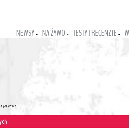
NEWSY
NA ŻYWO
TESTY I RECENZJE
W
ch prawnych
ych