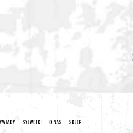
YWIADY
SYLWETKI
O NAS
SKLEP