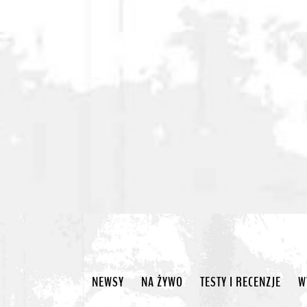
NEWSY
NA ŻYWO
TESTY I RECENZJE
W