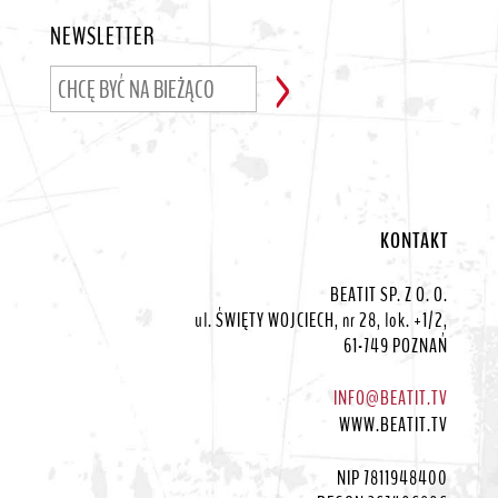
NEWSLETTER
KONTAKT
BEATIT SP. Z O. O.
ul. ŚWIĘTY WOJCIECH, nr 28, lok. +1/2,
61-749 POZNAŃ
INFO@BEATIT.TV
WWW.BEATIT.TV
NIP 7811948400