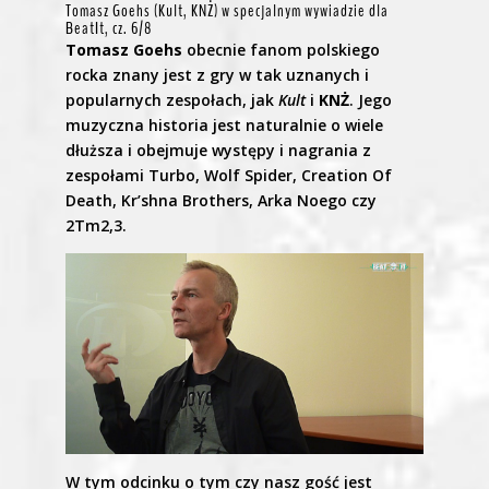
Tomasz Goehs (Kult, KNŻ) w specjalnym wywiadzie dla
BeatIt, cz. 6/8
Tomasz Goehs
obecnie fanom polskiego
rocka znany jest z gry w tak uznanych i
popularnych zespołach, jak
Kult
i
KNŻ
. Jego
muzyczna historia jest naturalnie o wiele
dłuższa i obejmuje występy i nagrania z
zespołami Turbo, Wolf Spider, Creation Of
Death, Kr’shna Brothers, Arka Noego czy
2Tm2,3.
W tym odcinku o tym czy nasz gość jest