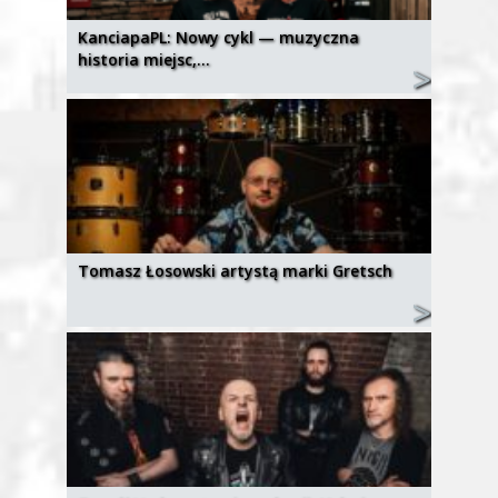
KanciapaPL: Nowy cykl — muzyczna
historia miejsc,…
Tomasz Łosowski artystą marki Gretsch