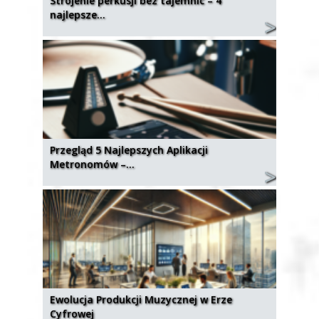
Strojenie perkusji bez tajemnic – 4
najlepsze…
Przegląd 5 Najlepszych Aplikacji
Metronomów –…
Ewolucja Produkcji Muzycznej w Erze
Cyfrowej