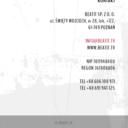
KONTAKT
BEATIT SP. Z O. O.
ul. ŚWIĘTY WOJCIECH, nr 28, lok. +1/2,
61-749 POZNAŃ
INFO@BEATIT.TV
WWW.BEATIT.TV
NIP 7811948400
REGON 367406806
TEL +48 606 108 931
TEL +48 691 941 725
© BEATIT.TV