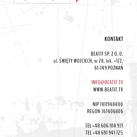
KONTAKT
BEATIT SP. Z O. O.
ul. ŚWIĘTY WOJCIECH, nr 28, lok. +1/2,
61-749 POZNAŃ
INFO@BEATIT.TV
WWW.BEATIT.TV
NIP 7811948400
REGON 367406806
TEL +48 606 108 931
TEL +48 691 941 725