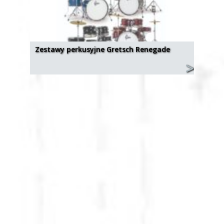
Zestawy perkusyjne Gretsch Renegade