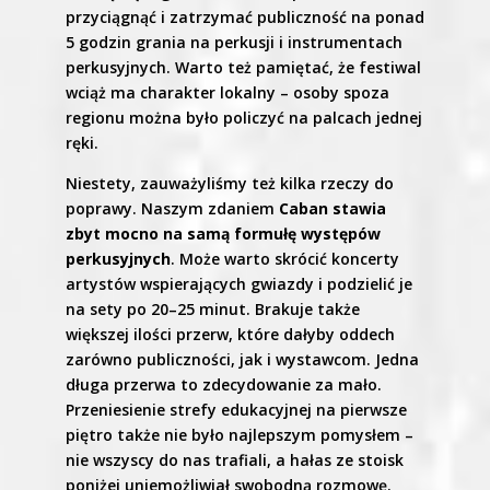
przyciągnąć i zatrzymać publiczność na ponad
5 godzin grania na perkusji i instrumentach
perkusyjnych. Warto też pamiętać, że festiwal
wciąż ma charakter lokalny – osoby spoza
regionu można było policzyć na palcach jednej
ręki.
Niestety, zauważyliśmy też kilka rzeczy do
poprawy. Naszym zdaniem
Caban stawia
zbyt mocno na samą formułę występów
perkusyjnych
. Może warto skrócić koncerty
artystów wspierających gwiazdy i podzielić je
na sety po 20–25 minut. Brakuje także
większej ilości przerw, które dałyby oddech
zarówno publiczności, jak i wystawcom. Jedna
długa przerwa to zdecydowanie za mało.
Przeniesienie strefy edukacyjnej na pierwsze
piętro także nie było najlepszym pomysłem –
nie wszyscy do nas trafiali, a hałas ze stoisk
poniżej uniemożliwiał swobodną rozmowę.