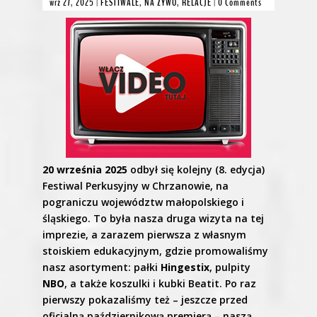
wrz 27, 2025
|
FESTIWALE
,
NA ŻYWO
,
RELACJE
|
0 Comments
20 września 2025
odbył się kolejny (8. edycja)
Festiwal Perkusyjny w Chrzanowie, na
pograniczu województw małopolskiego i
śląskiego. To była nasza druga wizyta na tej
imprezie, a zarazem pierwsza z własnym
stoiskiem edukacyjnym, gdzie promowaliśmy
nasz asortyment: pałki
Hingestix
, pulpity
NBO
, a także koszulki i kubki Beatit. Po raz
pierwszy pokazaliśmy też – jeszcze przed
oficjalną październikową premierą – naszą