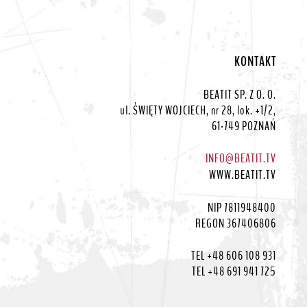
KONTAKT
BEATIT SP. Z O. O.
ul. ŚWIĘTY WOJCIECH, nr 28, lok. +1/2,
61-749 POZNAŃ
INFO@BEATIT.TV
WWW.BEATIT.TV
NIP 7811948400
REGON 367406806
TEL +48 606 108 931
TEL +48 691 941 725