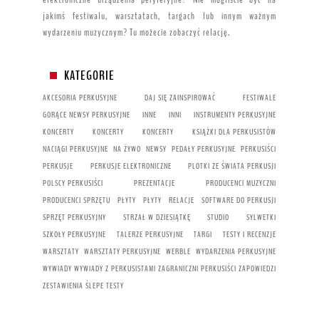
jakimś festiwalu, warsztatach, targach lub innym ważnym
wydarzeniu muzycznym? Tu możecie zobaczyć relację.
KATEGORIE
AKCESORIA PERKUSYJNE
DAJ SIĘ ZAINSPIROWAĆ
FESTIWALE
GORĄCE NEWSY PERKUSYJNE
INNE
INNI
INSTRUMENTY PERKUSYJNE
KONCERTY
KONCERTY
KONCERTY
KSIĄŻKI DLA PERKUSISTÓW
NACIĄGI PERKUSYJNE
NA ŻYWO
NEWSY
PEDAŁY PERKUSYJNE
PERKUSIŚCI
PERKUSJE
PERKUSJE ELEKTRONICZNE
PLOTKI ZE ŚWIATA PERKUSJI
POLSCY PERKUSIŚCI
PREZENTACJE
PRODUCENCI MUZYCZNI
PRODUCENCI SPRZĘTU
PŁYTY
PŁYTY
RELACJE
SOFTWARE DO PERKUSJI
SPRZĘT PERKUSYJNY
STRZAŁ W DZIESIĄTKĘ
STUDIO
SYLWETKI
SZKOŁY PERKUSYJNE
TALERZE PERKUSYJNE
TARGI
TESTY I RECENZJE
WARSZTATY
WARSZTATY PERKUSYJNE
WERBLE
WYDARZENIA PERKUSYJNE
WYWIADY
WYWIADY Z PERKUSISTAMI
ZAGRANICZNI PERKUSIŚCI
ZAPOWIEDZI
ZESTAWIENIA
ŚLEPE TESTY