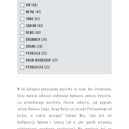
DW
(48)
MEINL
(47)
TAMA
(43)
SABIAN
(42)
REMO
(40)
DRUMMER
(28)
DRUMS
(28)
PERKUSJA
(25)
DRUM WORKSHOP
(23)
PERKUSISTA
(23)
W tej kategorii pokazujemy wszystko na żywo, bez ściemniania.
Tutaj możecie zobaczyć ulubionego bębniarza podczas koncertu,
czy prowadzącego warsztaty. Chcecie zobaczyć, jak wygląda
zestaw Thomasa Langa, Gergo Borlai czy Jerzego Piotrowskiego od
kuchni, w trakcie występu? Ciekawi Was, jaka jest ich
konfiguracja bębnów i talerzy lub w jaki sposób ustawiają
elektroniczne urządzenia peryferyjne? Nie mogliście być na