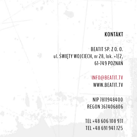
KONTAKT
BEATIT SP. Z O. O.
ul. ŚWIĘTY WOJCIECH, nr 28, lok. +1/2,
61-749 POZNAŃ
INFO@BEATIT.TV
WWW.BEATIT.TV
NIP 7811948400
REGON 367406806
TEL +48 606 108 931
TEL +48 691 941 725