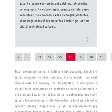
Vater to renomowany producent pałek oraz akcesoriów
perkusyjnych. Na właśnie rozpoczynający się letni sezon
koncertowy firma proponuje kilka niedrogich produktów,
które mogą podnieść lub przywrócić komfort gry, aby nie
stracić kontroli nad pałkami...
«
1
...
53
54
55
56
57
58
59
...
Tutaj pokazujemy sprzęt i gadżety warte poznania. A jeśli nie
jesteś muzykiem i szukasz prezentu dla perkusisty, ten dział
również może być pomocny. Jest tu wszystko, co może pomóc i
ułatwić życie bębniarzowi: od nakładek na pałki po breloczek z
otwieraczem. Zasada jest jedna: nie są to pełnowymiarowe testy
sprzętu lub prezentacje, a zaledwie realizacje traktujące temat w
sposób “flaszowy”, mające na celu przybliżyć ideę przyświecającą
producentom danego sprzętu i zasadę jego działania. Mogą to