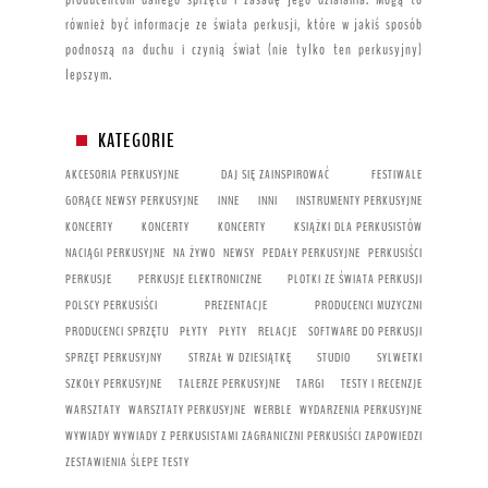
również być informacje ze świata perkusji, które w jakiś sposób
podnoszą na duchu i czynią świat (nie tylko ten perkusyjny)
lepszym.
KATEGORIE
AKCESORIA PERKUSYJNE
DAJ SIĘ ZAINSPIROWAĆ
FESTIWALE
GORĄCE NEWSY PERKUSYJNE
INNE
INNI
INSTRUMENTY PERKUSYJNE
KONCERTY
KONCERTY
KONCERTY
KSIĄŻKI DLA PERKUSISTÓW
NACIĄGI PERKUSYJNE
NA ŻYWO
NEWSY
PEDAŁY PERKUSYJNE
PERKUSIŚCI
PERKUSJE
PERKUSJE ELEKTRONICZNE
PLOTKI ZE ŚWIATA PERKUSJI
POLSCY PERKUSIŚCI
PREZENTACJE
PRODUCENCI MUZYCZNI
PRODUCENCI SPRZĘTU
PŁYTY
PŁYTY
RELACJE
SOFTWARE DO PERKUSJI
SPRZĘT PERKUSYJNY
STRZAŁ W DZIESIĄTKĘ
STUDIO
SYLWETKI
SZKOŁY PERKUSYJNE
TALERZE PERKUSYJNE
TARGI
TESTY I RECENZJE
WARSZTATY
WARSZTATY PERKUSYJNE
WERBLE
WYDARZENIA PERKUSYJNE
WYWIADY
WYWIADY Z PERKUSISTAMI
ZAGRANICZNI PERKUSIŚCI
ZAPOWIEDZI
ZESTAWIENIA
ŚLEPE TESTY