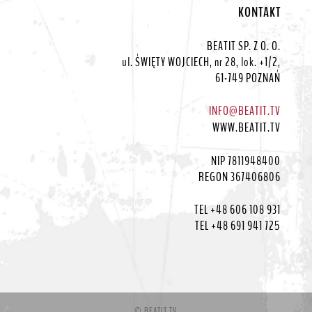
KONTAKT
BEATIT SP. Z O. O.
ul. ŚWIĘTY WOJCIECH, nr 28, lok. +1/2,
61-749 POZNAŃ
INFO@BEATIT.TV
WWW.BEATIT.TV
NIP 7811948400
REGON 367406806
TEL +48 606 108 931
TEL +48 691 941 725
© BEATIT.TV