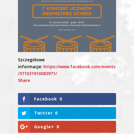
Szczegółowe
informacje:
https://www.facebook.com/events
/371031910083971/
Share
Facebook
0
Twitter
0
Google+
0