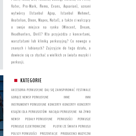
Vater, Pro-Mark, Remo, Evans, Aquarian), uznani
wytwórcy (Istanbul Agop, Istanbul Mehmet,
Anatolian, Dixon, Mapex, Natal), a także ci walczący
o swoje miejsce na rynku (Wincent, Dream,
Headhunters, Diril)? Kto przyjeżdża z koncertami,
warsztatami lub kliniką perkusyjną? Co nowego u
znanych i lubianych? Zajrzyjcie do tego działu, a
dowiecie się co słychać u wielkich ze świata muzyki i
perkusji.
KATEGORIE
AKCESORIA PERKUSYJNE
DAJ SIĘ ZAINSPIROWAĆ
FESTIWALE
GORĄCE NEWSY PERKUSYJNE
INNE
INNI
INSTRUMENTY PERKUSYJNE
KONCERTY
KONCERTY
KONCERTY
KSIĄŻKI DLA PERKUSISTÓW
NACIĄGI PERKUSYJNE
NA ŻYWO
NEWSY
PEDAŁY PERKUSYJNE
PERKUSIŚCI
PERKUSJE
PERKUSJE ELEKTRONICZNE
PLOTKI ZE ŚWIATA PERKUSJI
POLSCY PERKUSIŚCI
PREZENTACJE
PRODUCENCI MUZYCZNI