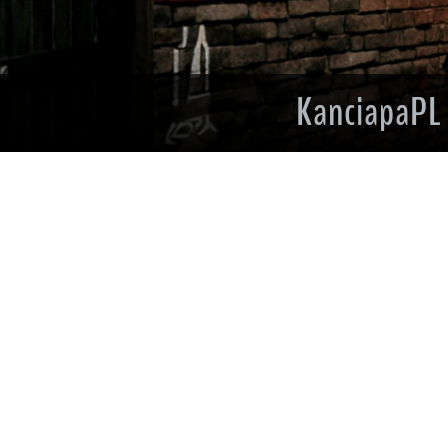
Pierwsza pr
perkusji