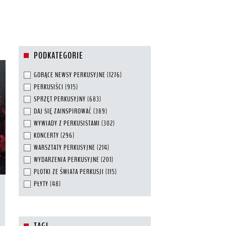
PODKATEGORIE
GORĄCE NEWSY PERKUSYJNE
(1276)
PERKUSIŚCI
(915)
SPRZĘT PERKUSYJNY
(683)
DAJ SIĘ ZAINSPIROWAĆ
(389)
WYWIADY Z PERKUSISTAMI
(302)
KONCERTY
(296)
WARSZTATY PERKUSYJNE
(214)
WYDARZENIA PERKUSYJNE
(201)
PLOTKI ZE ŚWIATA PERKUSJI
(115)
PŁYTY
(48)