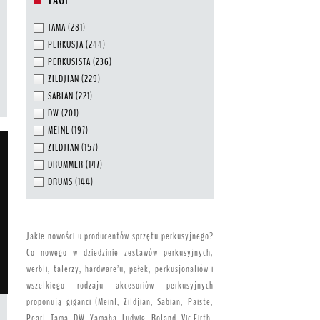
TAGI
TAMA
(281)
PERKUSJA
(244)
PERKUSISTA
(236)
ZILDJIAN
(229)
SABIAN
(221)
DW
(201)
MEINL
(197)
ZILDJIAN
(157)
DRUMMER
(147)
DRUMS
(144)
Jakie nowości u producentów sprzętu perkusyjnego?
Co nowego w dziedzinie zestawów perkusyjnych,
werbli, talerzy, hardware’u, pałek, perkusjonaliów i
wszelkiego rodzaju akcesoriów perkusyjnych
proponują giganci (Meinl, Zildjian, Sabian, Paiste,
Pearl, Tama, DW, Yamaha, Ludwig, Roland, Vic Firth,