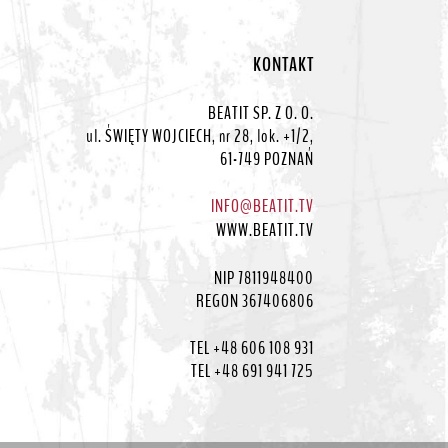
KONTAKT
BEATIT SP. Z O. O.
ul. ŚWIĘTY WOJCIECH, nr 28, lok. +1/2,
61-749 POZNAŃ
INFO@BEATIT.TV
WWW.BEATIT.TV
NIP 7811948400
REGON 367406806
TEL +48 606 108 931
TEL +48 691 941 725