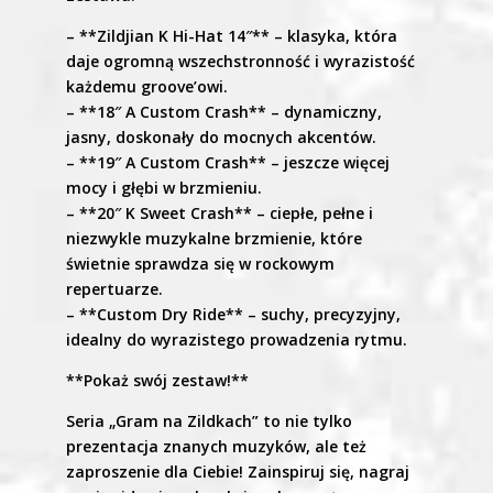
– **Zildjian K Hi-Hat 14″** – klasyka, która
daje ogromną wszechstronność i wyrazistość
każdemu groove’owi.
– **18″ A Custom Crash** – dynamiczny,
jasny, doskonały do mocnych akcentów.
– **19″ A Custom Crash** – jeszcze więcej
mocy i głębi w brzmieniu.
– **20″ K Sweet Crash** – ciepłe, pełne i
niezwykle muzykalne brzmienie, które
świetnie sprawdza się w rockowym
repertuarze.
– **Custom Dry Ride** – suchy, precyzyjny,
idealny do wyrazistego prowadzenia rytmu.
**Pokaż swój zestaw!**
Seria „Gram na Zildkach” to nie tylko
prezentacja znanych muzyków, ale też
zaproszenie dla Ciebie! Zainspiruj się, nagraj