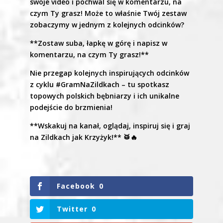
swoje video i pochwal się w komentarzu, na
czym Ty grasz! Może to właśnie Twój zestaw
zobaczymy w jednym z kolejnych odcinków?
**Zostaw suba, łapkę w górę i napisz w
komentarzu, na czym Ty grasz!**
Nie przegap kolejnych inspirujących odcinków
z cyklu #GramNaZildkach – tu spotkasz
topowych polskich bębniarzy i ich unikalne
podejście do brzmienia!
**Wskakuj na kanał, oglądaj, inspiruj się i graj
na Zildkach jak Krzyżyk!** 🥁🔥
Facebook
0
Twitter
0