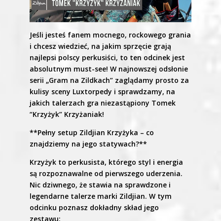
Jeśli jesteś fanem mocnego, rockowego grania
i chcesz wiedzieć, na jakim sprzęcie grają
najlepsi polscy perkusiści, to ten odcinek jest
absolutnym must-see! W najnowszej odsłonie
serii „Gram na Zildkach” zaglądamy prosto za
kulisy sceny Luxtorpedy i sprawdzamy, na
jakich talerzach gra niezastąpiony Tomek
“Krzyżyk” Krzyżaniak!
**Pełny setup Zildjian Krzyżyka – co
znajdziemy na jego statywach?**
Krzyżyk to perkusista, którego styl i energia
są rozpoznawalne od pierwszego uderzenia.
Nic dziwnego, że stawia na sprawdzone i
legendarne talerze marki Zildjian. W tym
odcinku poznasz dokładny skład jego
zestawu: