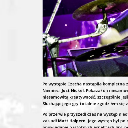
Po występie Czecha nastąpiła kompletna z
Niemiec-
Jost Nickel
. Pokazał on niesamow
niesamowitą kreatywność, szczególnie jeśl
Słuchając jego gry totalnie zgodziłem się
Po przerwie przyszedł czas na występ nieo
zasiadł
Matt Halpern
! Jego występ był po 
opowiadanie o istotnych aspektach gry, 