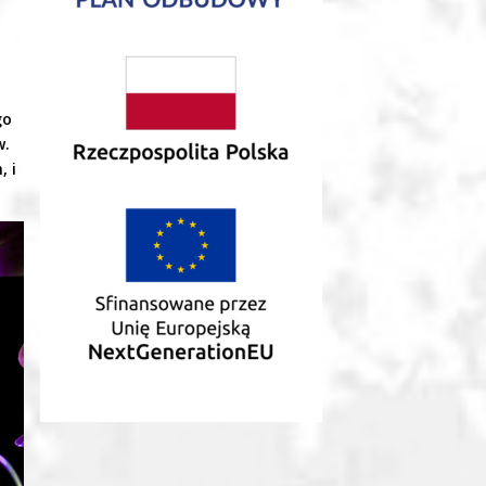
go
w.
, i