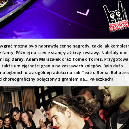
j wygrać można było naprawdę cenne nagrody, takie jak komplet
 fanty. Później na scenie stanęły aż trzy zestawy. Należały one
mi są:
Daray
,
Adam Marszałek
oraz
Tomek Torres.
Przygotowal
a także umiejętności grania na zestawach kolegów. Było dużo
na bębnach oraz ogólnej radości na sali Teatru Roma. Bohater
d choreograficzny połączony z graniem na… Pałeczkach!