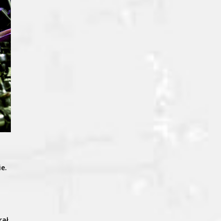
ie.
m
rał