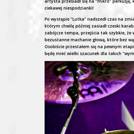
artysta przesiadł się na “mikro” perkusję,
ciekawej niespodzianki!
Po występie “Lutka” nadszedł czas na zmi
którym chwilę później zasiadł czeski kara
zabójcze tempa, przejścia tak szybkie, ż
bezustanne machanie głową, które bez wą
Osobiście przestałem się na pewnym etapi
będę mieć wielki szacunek dla takich “wym