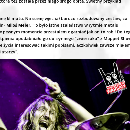
 która też została przez niego srogo obita. Świetny przykład
anę klimatu. Na scenę wjechał bardzo rozbudowany zestaw, za
bin-
Miloś Meier
. To było istne szaleństwo w rytmie metalu:
e w pewnym momencie przestałem ogarniać jak on to robi! Do te
tpienia upodabniało go do słynnego “zwierzaka” z Muppet Sho
e życia interesować takimi popisami, aczkolwiek zawsze miałem
iataczy”.