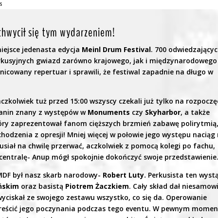
s
achwycił się tym wydarzeniem!
iejsce jedenasta edycja
Meinl Drum Festival
. 700 odwiedzający
rkusyjnych gwiazd zarówno krajowego, jak i międzynarodowego
nicowany repertuar i sprawili, że festiwal zapadnie na długo w
czkolwiek tuż przed 15:00 wszyscy czekali już tylko na rozpoczę
kanin znany z występów w
Monuments
czy
Skyharbor
, a także
tóry zaprezentował fanom cięższych brzmień zabawę polirytmią
odzenia z opresji! Mniej więcej w połowie jego występu naciąg
musiał na chwilę przerwać, aczkolwiek z pomocą kolegi po fachu,
centralę- Anup mógł spokojnie dokończyć swoje przedstawienie
MDF był nasz skarb narodowy-
Robert Luty.
Perkusista ten wystą
ńskim
oraz basistą
Piotrem Żaczkiem
. Cały skład dał niesamow
 wyciskał ze swojego zestawu wszystko, co się da. Operowanie
treścić jego poczynania podczas tego eventu. W pewnym momen