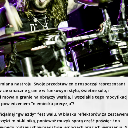
miana nastroju. Swoje przedstawienie rozpoczął reprezentant
icie smaczne granie w funkowym stylu, świetne solo, i
i mowa o granie na obręczy werbla, i wszelakie tego modyfikacj
 z powiedzeniem “niemiecka precyzja”!
ficjalnej “gwiazdy” festiwalu. W blasku reflektorów za zestawe
części mini-kliniką, ponieważ muzyk sporą część poświęcił na
pewnego rodzaju showmaństwie, emocjach oraz ich wyrażaniu. G