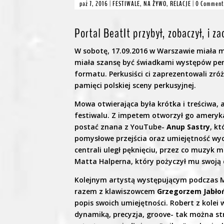
paź 7, 2016
|
FESTIWALE
,
NA ŻYWO
,
RELACJE
|
0 Comment
Portal BeatIt przybył, zobaczył, i z
W sobotę, 17.09.2016 w Warszawie miała m
miała szansę być świadkami występów pe
formatu. Perkusiści ci zaprezentowali zróż
pamięci polskiej sceny perkusyjnej.
Mowa otwierająca była krótka i treściwa, a
festiwalu. Z impetem otworzył go amery
postać znana z YouTube-
Anup Sastry
, k
pomysłowe przejścia oraz umiejętność wych
centrali uległ pęknięciu, przez co muzyk 
Matta Halperna, który pożyczył mu swoją 
Kolejnym artystą występującym podczas 
razem z klawiszowcem
Grzegorzem Jabło
popis swoich umiejętności. Robert z kolei
dynamiką, precyzja, groove- tak można s