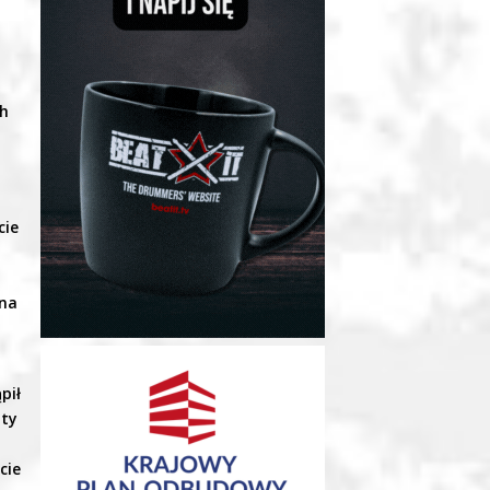
ch
cie
,
 na
.
pił
ity
cie