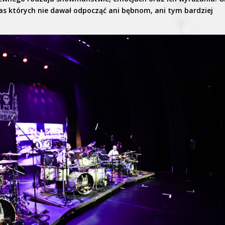
as których nie dawał odpocząć ani bębnom, ani tym bardziej