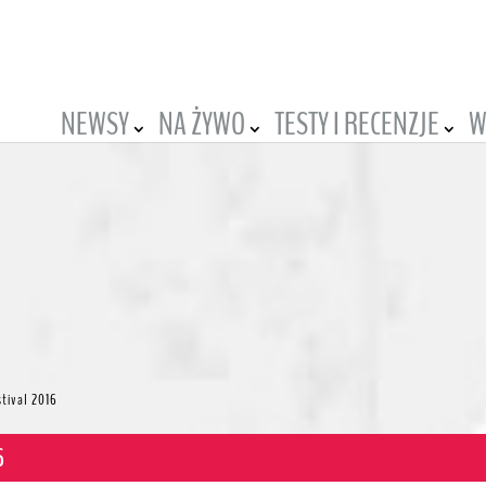
NEWSY
NA ŻYWO
TESTY I RECENZJE
W
stival 2016
6