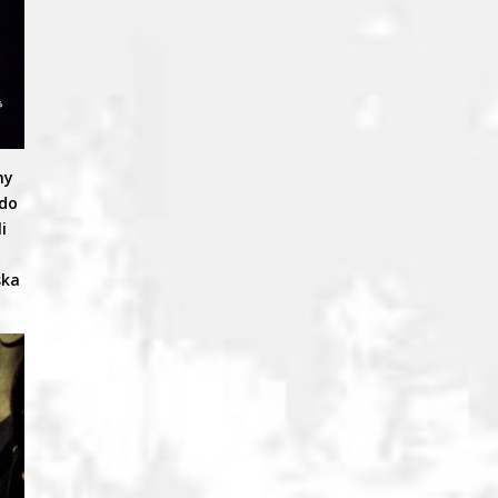
ny
 do
i
ska