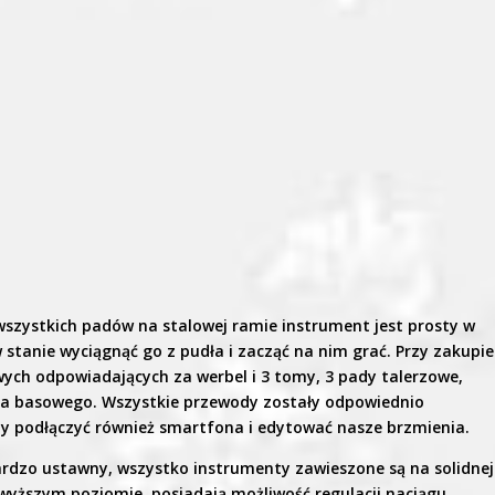
 wszystkich padów na stalowej ramie instrument jest prosty w
stanie wyciągnąć go z pudła i zacząć na nim grać. Przy zakupie
ch odpowiadających za werbel i 3 tomy, 3 pady talerzowe,
na basowego. Wszystkie przewody zostały odpowiednio
my podłączyć również smartfona i edytować nasze brzmienia.
ardzo ustawny, wszystko instrumenty zawieszone są na solidnej
wyższym poziomie, posiadają możliwość regulacji naciągu