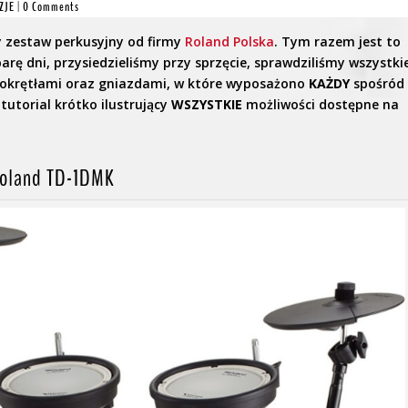
ZJE
|
0 Comments
y zestaw perkusyjny od firmy
Roland Polska
. Tym razem jest to
rę dni, przysiedzieliśmy przy sprzęcie, sprawdziliśmy wszystki
, pokrętłami oraz gniazdami, w które wyposażono
KAŻDY
spośród
tutorial krótko ilustrujący
WSZYSTKIE
możliwości dostępne na
Roland TD-1DMK