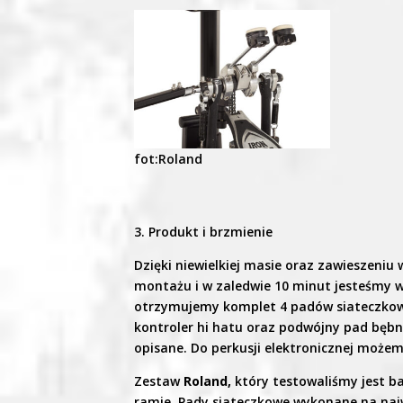
fot:Roland
3. Produkt i brzmienie
Dzięki niewielkiej masie oraz zawieszeniu
montażu i w zaledwie 10 minut jesteśmy w 
otrzymujemy komplet 4 padów siateczkowy
kontroler hi hatu oraz podwójny pad bęb
opisane. Do perkusji elektronicznej może
Zestaw
Roland,
który testowaliśmy jest b
ramie. Pady siateczkowe wykonane na naj