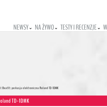
NEWSY
NA ŻYWO
TESTY I RECENZJE
W
st BeatIt: perkusja elektroniczna Roland TD-1DMK
 Roland TD-1DMK