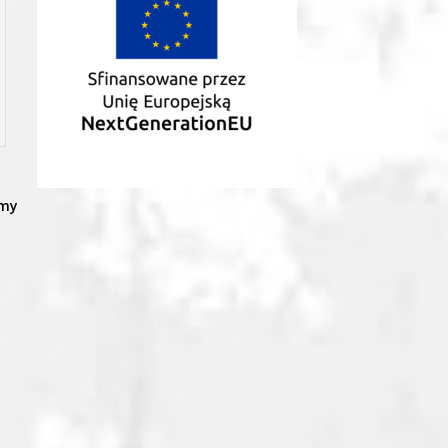
śmy
y