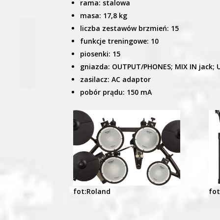
rama: stalowa
masa: 17,8 kg
liczba zestawów brzmień: 15
funkcje treningowe: 10
piosenki: 15
gniazda: OUTPUT/PHONES; MIX IN jack; U
zasilacz: AC adaptor
pobór prądu: 150 mA
fot:Roland
fot