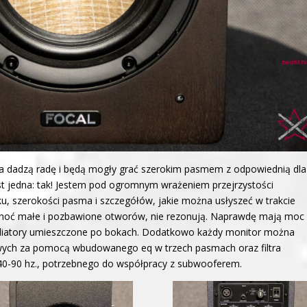
wa dadzą radę i będą mogły grać szerokim pasmem z odpowiednią dla
st jedna: tak! Jestem pod ogromnym wrażeniem przejrzystości
, szerokości pasma i szczegółów, jakie można usłyszeć w trakcie
 choć małe i pozbawione otworów, nie rezonują. Naprawdę mają moc
radiatory umieszczone po bokach. Dodatkowo każdy monitor można
ych za pomocą wbudowanego eq w trzech pasmach oraz filtra
-90 hz., potrzebnego do współpracy z subwooferem.