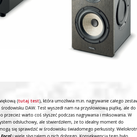
więkową (
tutaj test
), która umożliwia m.in. nagrywanie całego zest
 środowisku DAW. Test wyszedł nam na przysłowiową piątkę, ale do
 przecież warto coś słyszeć podczas nagrywania i miksowania. W
tem odsłuchowy, ale stwierdziłem, że to idealny moment do
mogą się sprawdzić w środowisku świadomego perkusisty. Wielokrot
y
Focal
i wiele słyszałem o nich dobrego. Konsekwencją tego było