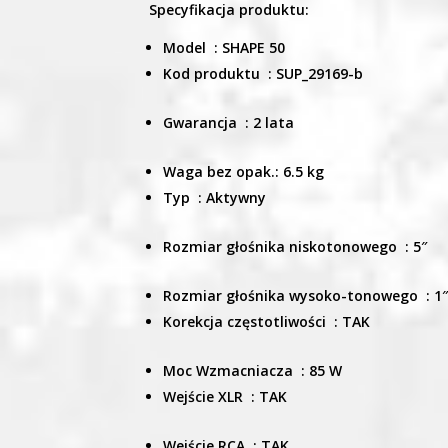
Specyfikacja produktu:
Model :
SHAPE 50
Kod produktu :
SUP_29169-b
Gwarancja :
2 lata
Waga bez opak.:
6.5 kg
Typ :
Aktywny
Rozmiar głośnika niskotonowego :
5″
Rozmiar głośnika wysoko-tonowego :
1
Korekcja częstotliwości :
TAK
Moc Wzmacniacza :
85 W
Wejście XLR :
TAK
Wejście RCA :
TAK