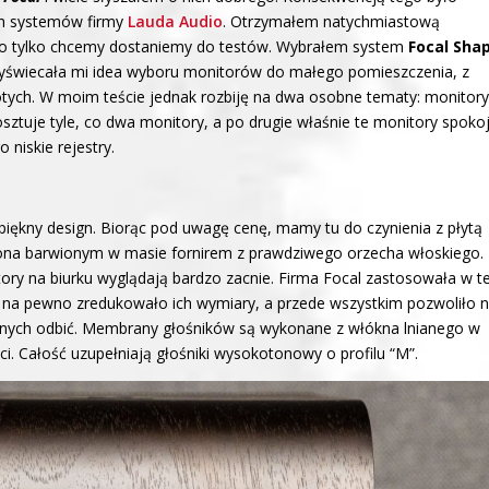
ych systemów firmy
Lauda Audio
. Otrzymałem natychmiastową
 co tylko chcemy dostaniemy do testów. Wybrałem system
Focal Sha
yświecała mi idea wyboru monitorów do małego pomieszczenia, z
łotych. W moim teście jednak rozbiję na dwa osobne tematy: monitor
ztuje tyle, co dwa monitory, a po drugie właśnie te monitory spoko
niskie rejestry.
piękny design. Biorąc pod uwagę cenę, mamy tu do czynienia z płytą
ona barwionym w masie fornirem z prawdziwego orzecha włoskiego.
ory na biurku wyglądają bardzo zacnie. Firma Focal zastosowała w te
 na pewno zredukowało ich wymiary, a przede wszystkim pozwoliło 
zebnych odbić. Membrany głośników są wykonane z włókna lnianego w
i. Całość uzupełniają głośniki wysokotonowy o profilu “M”.