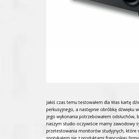
Jakiś czas temu testowałem dla Was kartę dź
perkusyjnego, a następnie obróbkę dźwięku w
jego wykonania potrzebowałem odsłuchów, bo
naszym studio oczywiście mamy zawodowy sys
przetestowania monitorów studyjnych, które 
spotykałem się z produktami francuskiej firm