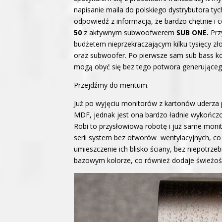
napisanie maila do polskiego dystrybutora t
odpowiedź z informacją, że bardzo chętnie i
50
z aktywnym subwoofwerem
SUB ONE.
Prz
budżetem nieprzekraczającym kilku tysięcy z
oraz subwoofer. Po pierwsze sam sub bass kos
mogą obyć się bez tego potwora generującego 
Przejdźmy do meritum.
Już po wyjęciu monitorów z kartonów uderza 
MDF, jednak jest ona bardzo ładnie wykończ
Robi to przysłowiową robotę i już same monit
serii system bez otworów wentylacyjnych, co
umieszczenie ich blisko ściany, bez niepotr
bazowym kolorze, co również dodaje świeżośc