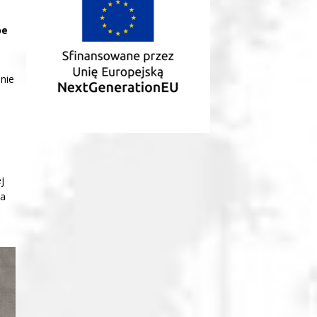
pe
y
jnie
j
na