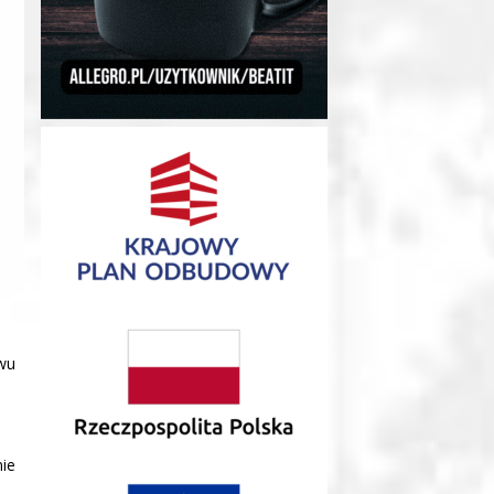
awu
nie