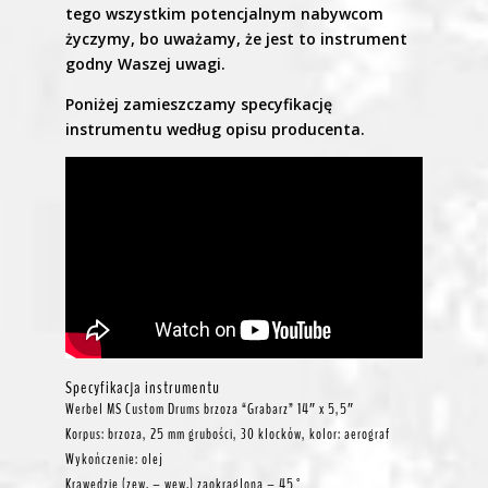
tego wszystkim potencjalnym nabywcom
życzymy, bo uważamy, że jest to instrument
godny Waszej uwagi.
Poniżej zamieszczamy specyfikację
instrumentu według opisu producenta.
Specyfikacja instrumentu
Werbel MS Custom Drums brzoza “Grabarz” 14″ x 5,5″
Korpus: brzoza, 25 mm grubości, 30 klocków, kolor: aerograf
Wykończenie: olej
Krawędzie (zew. – wew.) zaokrąglona – 45°