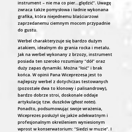
instrument – nie ma co pier…ględzić”. Uwagę
zwraca także pomysłowa i ładnie wykonana
grafika, która niejednemu blaściarzowi
zaprzedanemu ciemnym mocom przypadnie
do gustu.
Werbel charakteryzuje się bardzo dużym
atakiem, idealnym do grania rocka i metalu.
Jak na werbel wykonany z brzozy, instrument
posiada ten szeroko rozumiany “dół” oraz
duży zapas dynamiki. Można “łoić” i brak
końca. W opinii Pana Wiceprezesa jest to
najlepszy werbel z dotychczas testowanych
(pozostałe dwa to klonowy i palisandrowy),
bardzo dobrze stroi, doskonale oddaje
artykulację tzw. duszków (
ghost notes
).
Ponadto, podsumowując swoje wrażenia,
Wiceprezes posłużył się jakże adekwatnym i
profesjonalnym określeniem wyniesionym
wprost w konserwatorium: “Siedzi w muzie”. I