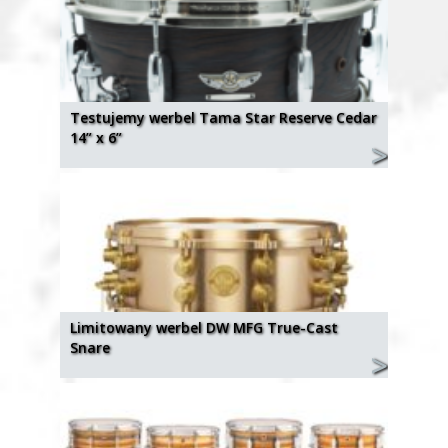
Testujemy werbel Tama Star Reserve Cedar
14” x 6”
Limitowany werbel DW MFG True-Cast
Snare