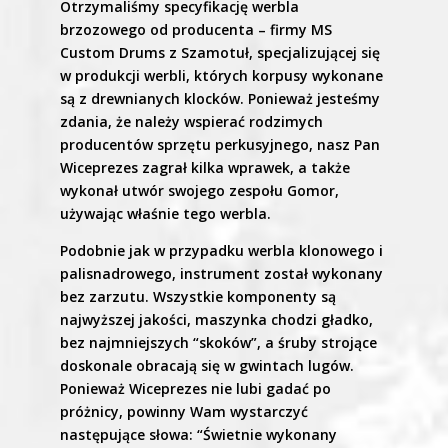
Otrzymaliśmy specyfikację werbla
brzozowego od producenta – firmy MS
Custom Drums z Szamotuł, specjalizującej się
w produkcji werbli, których korpusy wykonane
są z drewnianych klocków. Ponieważ jesteśmy
zdania, że należy wspierać rodzimych
producentów sprzętu perkusyjnego, nasz Pan
Wiceprezes zagrał kilka wprawek, a także
wykonał utwór swojego zespołu Gomor,
używając właśnie tego werbla.
Podobnie jak w przypadku werbla klonowego i
palisnadrowego, instrument został wykonany
bez zarzutu. Wszystkie komponenty są
najwyższej jakości, maszynka chodzi gładko,
bez najmniejszych “skoków”, a śruby strojące
doskonale obracają się w gwintach lugów.
Ponieważ Wiceprezes nie lubi gadać po
próżnicy, powinny Wam wystarczyć
następujące słowa: “Świetnie wykonany