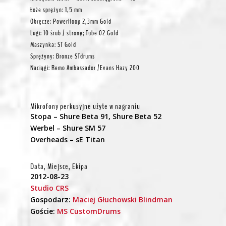
Łoże sprężyn: 1,5 mm
Obręcze: PowerHoop 2,3mm Gold
Lugi: 10 śrub / stronę; Tube 02 Gold
Maszynka: ST Gold
Sprężyny: Bronze STdrums
Naciągi: Remo Ambassador /Evans Hazy 200
Mikrofony perkusyjne użyte w nagraniu
Stopa – Shure Beta 91, Shure Beta 52
Werbel – Shure SM 57
Overheads – sE Titan
Data, Miejsce, Ekipa
2012-08-23
Studio CRS
Gospodarz:
Maciej Głuchowski Blindman
Goście:
MS CustomDrums