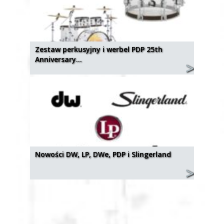
Zestaw perkusyjny i werbel PDP 25th
Anniversary…
Nowości DW, LP, DWe, PDP i Slingerland