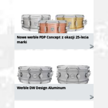
Nowe werble PDP Concept z okazji 25-lecia
marki
Werble DW Design Aluminum