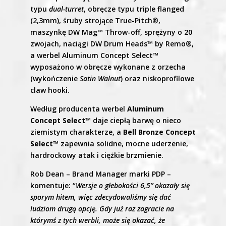
typu
dual-turret
, obręcze typu triple flanged
(2,3mm), śruby strojące True-Pitch®,
maszynkę DW Mag™ Throw-off, sprężyny o 20
zwojach, naciągi DW Drum Heads™ by Remo®,
a werbel Aluminum Concept Select™
wyposażono w obręcze wykonane z orzecha
(wykończenie
Satin Walnut
) oraz niskoprofilowe
claw hooki.
Według producenta werbel
Aluminum
Concept Select™
daje ciepłą barwę o nieco
ziemistym charakterze, a
Bell Bronze Concept
Select™
zapewnia solidne, mocne uderzenie,
hardrockowy atak i ciężkie brzmienie.
Rob Dean – Brand Manager marki PDP –
komentuje: “
Wersje o głebokości 6,5” okazały się
sporym hitem, więc zdecydowaliśmy się dać
ludziom drugą opcję. Gdy już raz zagracie na
którymś z tych werbli, może się okazać, że