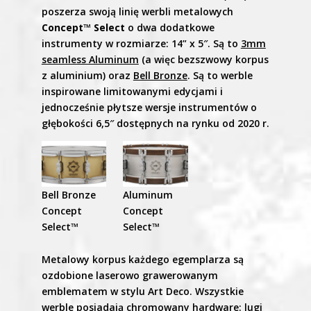
poszerza swoją linię werbli metalowych
Concept™ Select
o dwa dodatkowe
instrumenty w rozmiarze: 14” x 5″. Są to
3mm
seamless Aluminum
(a więc bezszwowy korpus
z aluminium) oraz
Bell Bronze
. Są to werble
inspirowane limitowanymi edycjami i
jednocześnie płytsze wersje instrumentów o
głębokości 6,5″ dostępnych na rynku od 2020 r.
Bell Bronze
Aluminum
Concept
Concept
Select™
Select™
Metalowy korpus każdego egemplarza są
ozdobione laserowo grawerowanym
emblematem w stylu Art Deco. Wszystkie
werble posiadają chromowany hardware: lugi