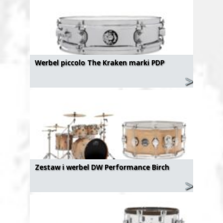
Werbel piccolo The Kraken marki PDP
Zestaw i werbel DW Performance Birch