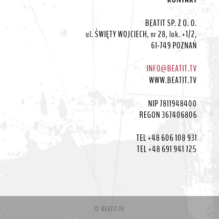
BEATIT SP. Z O. O.
ul. ŚWIĘTY WOJCIECH, nr 28, lok. +1/2,
61-749 POZNAŃ
INFO@BEATIT.TV
WWW.BEATIT.TV
NIP 7811948400
REGON 367406806
TEL +48 606 108 931
TEL +48 691 941 725
© BEATIT.TV