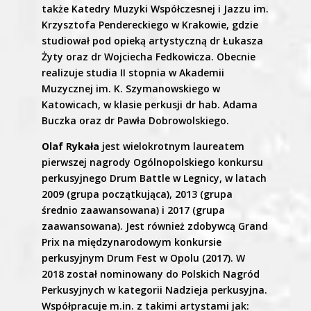
także Katedry Muzyki Współczesnej i Jazzu im.
Krzysztofa Pendereckiego w Krakowie, gdzie
studiował pod opieką artystyczną dr Łukasza
Żyty oraz dr Wojciecha Fedkowicza. Obecnie
realizuje studia II stopnia w Akademii
Muzycznej im. K. Szymanowskiego w
Katowicach, w klasie perkusji dr hab. Adama
Buczka oraz dr Pawła Dobrowolskiego.
Olaf Rykała
jest wielokrotnym laureatem
pierwszej nagrody Ogólnopolskiego konkursu
perkusyjnego Drum Battle w Legnicy, w latach
2009 (grupa początkująca), 2013 (grupa
średnio zaawansowana) i 2017 (grupa
zaawansowana). Jest również zdobywcą Grand
Prix na międzynarodowym konkursie
perkusyjnym Drum Fest w Opolu (2017). W
2018 został nominowany do Polskich Nagród
Perkusyjnych w kategorii Nadzieja perkusyjna.
Współpracuje m.in. z takimi artystami jak: