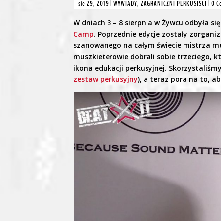
sie 29, 2019
|
WYWIADY
,
ZAGRANICZNI PERKUSIŚCI
|
0 C
W dniach 3 – 8 sierpnia w Żywcu odbyła si
Camp
. Poprzednie edycje zostały zorgani
szanowanego na całym świecie mistrza m
muszkieterowie dobrali sobie trzeciego, 
ikona edukacji perkusyjnej. Skorzystaliśm
zestaw perkusyjny
), a teraz pora na to, 