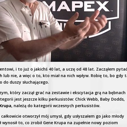
owi, i to już o jakichś 40 lat, a uczę od 48 lat. Zacząłem pyta
h lub nie, a więc o to, kto miał na nich wpływ. Robię to, bo gdy t
o do duszy słuchającego.
ym, który zaczął grać na zestawie i ekscytacja grą na bębnach
ategorii jest jeszcze kilku perkusistów: Chick Webb, Baby Dodds,
Krupa
, należą do kategorii wczesnych perkusistów.
że całkowicie otworzył mój umysł, gdy usłyszałem go jako młody
 wynosił to, co zrobił Gene Krupa na zupełnie nowy poziom