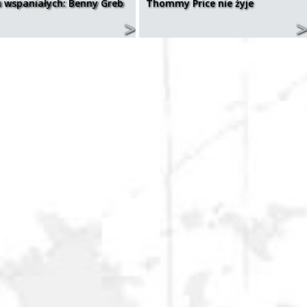
u wspaniałych: Benny Greb
Thommy Price nie żyje