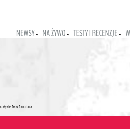
NEWSY
NA ŻYWO
TESTY I RECENZJE
W
aniałych: Dom Famularo