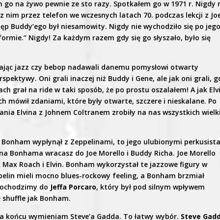
łem go na żywo pewnie ze sto razy. Spotkałem go w 1971 r. Nigdy 
nim przez telefon we wczesnych latach 70. podczas lekcji z Jo
ęp Buddy’ego był niesamowity. Nigdy nie wychodziło się po jeg
formie.” Nigdy! Za każdym razem gdy się go słyszało, było się
rając jazz czy bebop nadawali danemu pomysłowi otwarty
spektywy. Oni grali inaczej niż Buddy i Gene, ale jak oni grali, g
h grał na ride w taki sposób, że po prostu oszalałem! A jak Elv
ch mówił zdaniami, które były otwarte, szczere i nieskalane. Po
ania Elvina z Johnem Coltranem zrobiły na nas wszystkich wielk
y Bonham wypłynął z Zeppelinami, to jego ulubionymi perkusist
hna Bonhama wracasz do Joe Morello i Buddy Richa. Joe Morello
 Max Roach i Elvin. Bonham wykorzystał te jazzowe figury w
elin mieli mocno blues-rockowy feeling, a Bonham brzmiał
dochodzimy do
Jeffa Porcaro
, który był pod silnym wpływem
ł shuffle jak Bonham.
Na końcu wymieniam Steve’a Gadda. To łatwy wybór.
Steve Gad