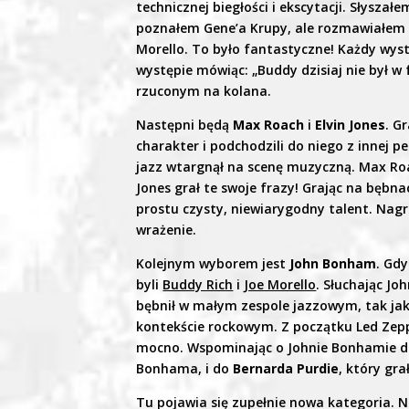
technicznej biegłości i ekscytacji. Słysza
poznałem Gene’a Krupy, ale rozmawiałem z 
Morello. To było fantastyczne! Każdy wyst
występie mówiąc: „Buddy dzisiaj nie był w 
rzuconym na kolana.
Następni będą
Max Roach
i
Elvin Jones
. G
charakter i podchodzili do niego z innej per
jazz wtargnął na scenę muzyczną. Max Roac
Jones grał te swoje frazy! Grając na bębna
prostu czysty, niewiarygodny talent. Nagr
wrażenie.
Kolejnym wyborem jest
John Bonham
. Gd
byli
Buddy Rich
i
Joe Morello
. Słuchając Jo
bębnił w małym zespole jazzowym, tak jak
kontekście rockowym. Z początku Led Zepp
mocno. Wspominając o Johnie Bonhamie 
Bonhama, i do
Bernarda Purdie
, który gra
Tu pojawia się zupełnie nowa kategoria. 