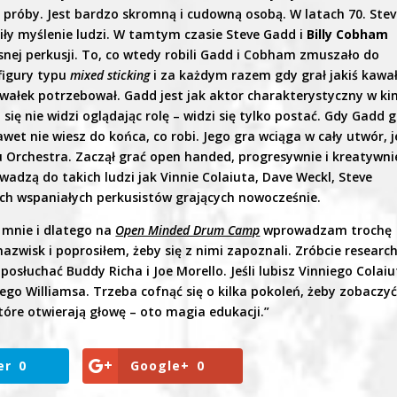
j próby. Jest bardzo skromną i cudowną osobą. W latach 70. Ste
iły myślenie ludzi. W tamtym czasie Steve Gadd i
Billy Cobham
snej perkusji. To, co wtedy robili Gadd i Cobham zmuszało do
figury typu
mixed sticking
i za każdym razem gdy grał jakiś kawał
kawałek potrzebował. Gadd jest jak aktor charakterystyczny w kin
o się nie widzi oglądając rolę – widzi się tylko postać. Gdy Gadd 
wet nie wiesz do końca, co robi. Jego gra wciąga w cały utwór, j
Orchestra. Zaczął grać open handed, progresywnie i kreatywni
dzą do takich ludzi jak Vinnie Colaiuta, Dave Weckl, Steve
tych wspaniałych perkusistów grających nowocześnie.
 mnie i dlatego na
Open Minded Drum Camp
wprowadzam trochę
nazwisk i poprosiłem, żeby się z nimi zapoznali. Zróbcie research
posłuchać Buddy Richa i Joe Morello. Jeśli lubisz Vinniego Colaiu
ego Williamsa. Trzeba cofnąć się o kilka pokoleń, żeby zobaczyć
tóre otwierają głowę – oto magia edukacji.”
er
0
Google+
0