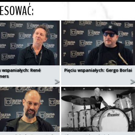
RESOWAĆ:
u wspaniałych: René
Pięciu wspaniałych: Gergo Borlai
mers