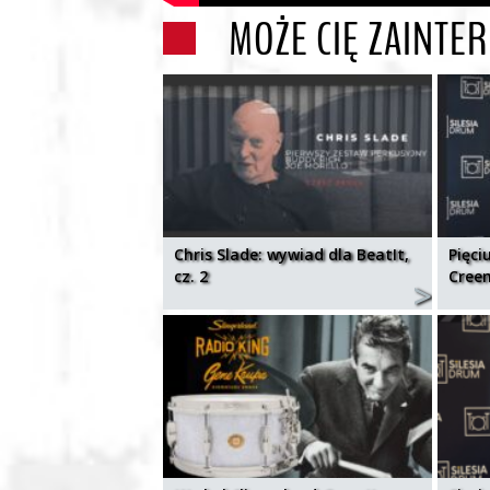
MOŻE CIĘ ZAINTE
Chris Slade: wywiad dla BeatIt,
Pięci
cz. 2
Cree