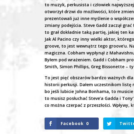
to muzyk, perkusista i człowiek najwyższe
otworzył drzwi do możliwości, które zmien
prezentowali już inne myślenie o współcze
zmiany podejścia. Steve Gadd zaczął grać 
to grał dokładnie taką partię, jakiej ten 
Jak Al Pacino czy inny wielki aktor, któreg
groove, to jest wewnątrz tego groove’u. Na
magiczna. Cobham wypłynął z Mahavishnu 
Byłem pod wrażeniem. Gadd i Cobham prowa
Smith, Simon Phillips, Greg Bissonette – 
To jest pięć obszarów bardzo ważnych dla
historii perkusji. Dałem uczestnikom listę 
bo jeśli lubicie Johna Bonhama, to musicie 
to musisz posłuchać Steve’a Gadda i Tony’
co można czerpać z przeszłości. Wpływy, k
Facebook
0
Twitt