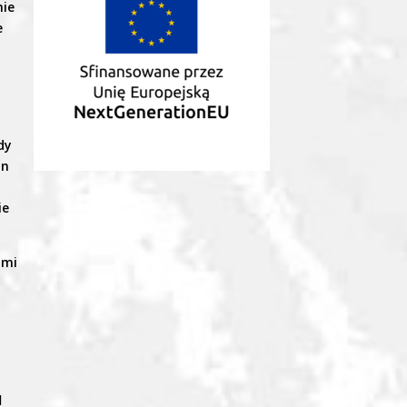
nie
e
o
dy
in
ie
ami
d