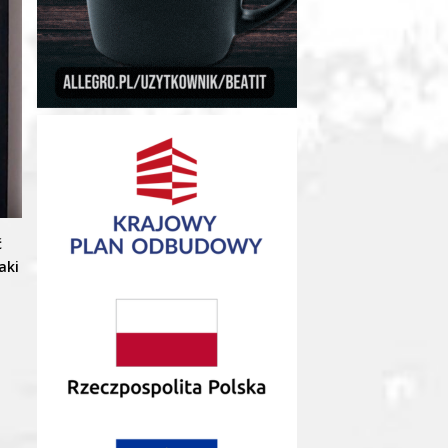
ć
aki