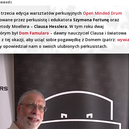
omments
ę trzecia edycja warsztatów perkusyjnych
Open Minded Drum
zowane przez perkusistę i edukatora
Szymona Fortunę
oraz
etody Moellera –
Clausa Hesslera
. W tym roku dwaj
którym był
Dom Famularo
– dawny nauczyciel Clausa i światowa
y z tej okazji, aby uciąć sobie pogawędkę z Domem (patrz:
wywi
aby opowiedział nam o swoich ulubionych perkusistach.