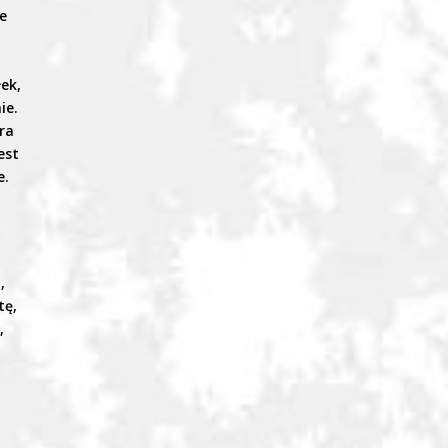
ve
ek,
ie.
gra
est
e.
,
tę,
,