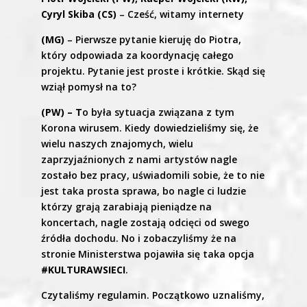
Cyryl Skiba (CS)
– Cześć, witamy internety
(MG)
– Pierwsze pytanie kieruję do Piotra,
który odpowiada za koordynację całego
projektu. Pytanie jest proste i krótkie. Skąd się
wziął pomysł na to?
(PW) – T
o była sytuacja związana z tym
Korona wirusem. Kiedy dowiedzieliśmy się, że
wielu naszych znajomych, wielu
zaprzyjaźnionych z nami artystów nagle
zostało bez pracy, uświadomili sobie, że to nie
jest taka prosta sprawa, bo nagle ci ludzie
którzy grają zarabiają pieniądze na
koncertach, nagle zostają odcięci od swego
źródła dochodu. No i zobaczyliśmy że na
stronie Ministerstwa pojawiła się taka opcja
#KULTURAWSIECI
.
Czytaliśmy regulamin. Początkowo uznaliśmy,