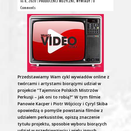
lis 8, 2020
|
PRODUCENCI MUZYCZNI
,
WYWIADY
|
0
Comments
Przedstawiamy Wam cykl wywiadów online z
twórcami i artystami biorącymi udział w
projekcie “Tajemnice Polskich Mistrzów
Perkusji – jak oni to robią?” W tym filmie
Panowie Kacper i Piotr Wójciccy i Cyryl Skiba
opowiedzą o pomyśle powstania filmów z
udziałem perkusistów, opiszą znaczenie
tytułu projektu, sposobie wyboru biorących
udział w przedsięwzięciu i wielu innych