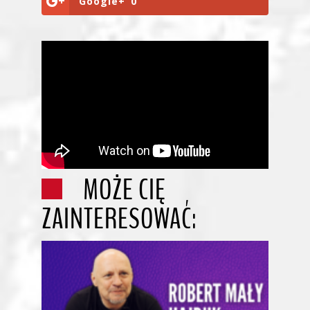
Google+
0
MOŻE CIĘ
ZAINTERESOWAĆ: