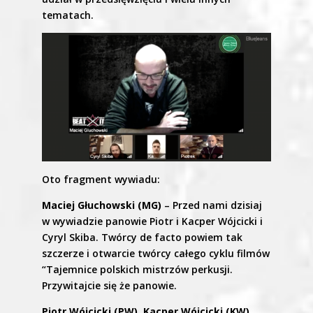
tematach.
Oto fragment wywiadu:
Maciej Głuchowski (MG)
– Przed nami dzisiaj
w wywiadzie panowie Piotr i Kacper Wójcicki i
Cyryl Skiba. Twórcy de facto powiem tak
szczerze i otwarcie twórcy całego cyklu filmów
“Tajemnice polskich mistrzów perkusji.
Przywitajcie się że panowie.
Piotr Wójcicki (PW), Kacper Wójcicki (KW),