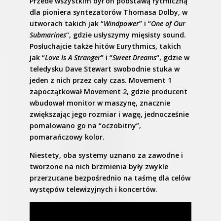
Przede wszystkim był on podstawą rytmiczną
dla pioniera syntezatorów Thomasa Dolby, w
utworach takich jak “
Windpower
” i “
One of Our
Submarines
“, gdzie usłyszymy mięsisty sound.
Posłuchajcie także hitów Eurythmics, takich
jak “
Love Is A Stranger
” i “
Sweet Dreams
“, gdzie w
teledysku Dave Stewart swobodnie stuka w
jeden z nich przez cały czas. Movement 1
zapoczątkował Movement 2, gdzie producent
wbudował monitor w maszynę, znacznie
zwiększając jego rozmiar i wagę, jednocześnie
pomalowano go na “oczobitny”,
pomarańczowy kolor.
Niestety, oba systemy uznano za zawodne i
tworzone na nich brzmienia były zwykle
przerzucane bezpośrednio na taśmę dla celów
występów telewizyjnych i koncertów.