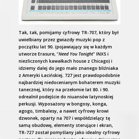
Tak, tak, pomijamy cyfrowy TR-707, który był
uwielbiany przez gwiazdy muzyki pop z
początku lat 90. (pojawiający się w każdym
utworze Erasure, “
Need You Tonight
” INXS i
niezliczonych kawałkach house z Chicago) i
idziemy dalej do jego mało znanego bliźniaka
z Ameryki Łacińskiej. 727 jest prawdopodobnie
najbardziej niedocenianym bohaterem muzyki
tanecznej, który na przełomie lat 80. i 90.
odrealnił podejście do niuansów latynoskiej
perkusji. Wyposażony w bongosy, konga,
agogo, timbalesy, a nawet cyfrowy krowi
dzwonek, oparty na 707 i współdzielący tę
samą obudowę, elementy sterujące i ekran,
TR-727 został pomyślany jako idealny cyfrowy