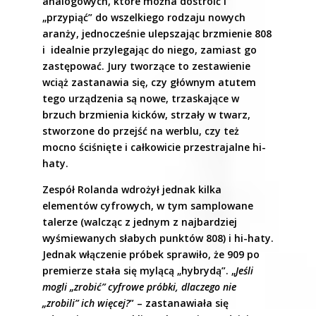
analogowych, które można dostroić i
„przypiąć” do wszelkiego rodzaju nowych
aranży, jednocześnie ulepszając brzmienie 808
i idealnie przylegając do niego, zamiast go
zastępować. Jury tworzące to zestawienie
wciąż zastanawia się, czy głównym atutem
tego urządzenia są nowe, trzaskające w
brzuch brzmienia kicków, strzały w twarz,
stworzone do przejść na werblu, czy też
mocno ściśnięte i całkowicie przestrajalne hi-
haty.
Zespół Rolanda wdrożył jednak kilka
elementów cyfrowych, w tym samplowane
talerze (walcząc z jednym z najbardziej
wyśmiewanych słabych punktów 808) i hi-haty.
Jednak włączenie próbek sprawiło, że 909 po
premierze stała się mylącą „hybrydą”. „
Jeśli
mogli „zrobić” cyfrowe próbki, dlaczego nie
„zrobili” ich więcej?
” – zastanawiała się