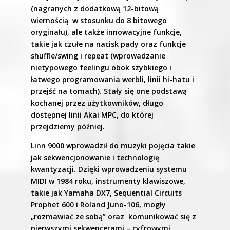
(nagranych z dodatkową 12-bitową
wiernością w stosunku do 8 bitowego
oryginału), ale także innowacyjne funkcje,
takie jak czułe na nacisk pady oraz funkcje
shuffle/swing i repeat (wprowadzanie
nietypowego feelingu obok szybkiego i
łatwego programowania werbli, linii hi-hatu i
przejść na tomach). Stały się one podstawą
kochanej przez użytkowników, długo
dostępnej linii Akai MPC, do której
przejdziemy później.
Linn 9000 wprowadził do muzyki pojęcia takie
jak sekwencjonowanie i technologię
kwantyzacji. Dzięki wprowadzeniu systemu
MIDI w 1984 roku, instrumenty klawiszowe,
takie jak Yamaha DX7, Sequential Circuits
Prophet 600 i Roland Juno-106, mogły
„rozmawiać ze sobą” oraz komunikować się z
pierwszymi sekwencerami – cyfrowymi