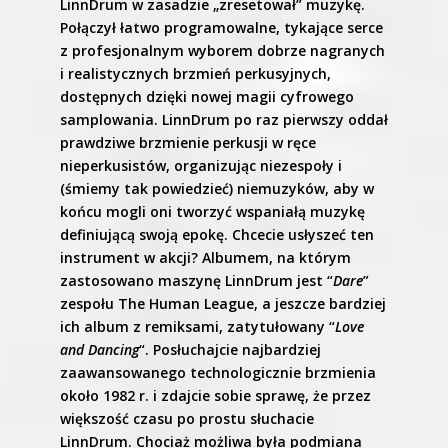
LinnDrum w zasadzie „zresetował” muzykę.
Połączył łatwo programowalne, tykające serce
z profesjonalnym wyborem dobrze nagranych
i realistycznych brzmień perkusyjnych,
dostępnych dzięki nowej magii cyfrowego
samplowania. LinnDrum po raz pierwszy oddał
prawdziwe brzmienie perkusji w ręce
nieperkusistów, organizując niezespoły i
(śmiemy tak powiedzieć) niemuzyków, aby w
końcu mogli oni tworzyć wspaniałą muzykę
definiującą swoją epokę. Chcecie usłyszeć ten
instrument w akcji? Albumem, na którym
zastosowano maszynę LinnDrum jest “
Dare
”
zespołu The Human League, a jeszcze bardziej
ich album z remiksami, zatytułowany “
Love
and Dancing
“. Posłuchajcie najbardziej
zaawansowanego technologicznie brzmienia
około 1982 r. i zdajcie sobie sprawę, że przez
większość czasu po prostu słuchacie
LinnDrum. Chociaż możliwa była podmiana