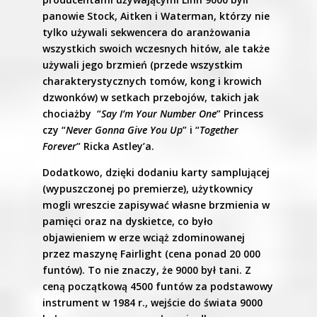
panowie Stock, Aitken i Waterman, którzy nie
tylko używali sekwencera do aranżowania
wszystkich swoich wczesnych hitów, ale także
używali jego brzmień (przede wszystkim
charakterystycznych tomów, kong i krowich
dzwonków) w setkach przebojów, takich jak
chociażby “
Say I’m Your Number One
” Princess
czy “
Never Gonna Give You Up
” i “
Together
Forever
” Ricka Astley’a.
Dodatkowo, dzięki dodaniu karty samplującej
(wypuszczonej po premierze), użytkownicy
mogli wreszcie zapisywać własne brzmienia w
pamięci oraz na dyskietce, co było
objawieniem w erze wciąż zdominowanej
przez maszynę Fairlight (cena ponad 20 000
funtów). To nie znaczy, że 9000 był tani. Z
ceną początkową 4500 funtów za podstawowy
instrument w 1984 r., wejście do świata 9000