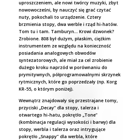
uproszczeniem, ale nowi twórcy muzyki, zbyt
nowowocześni, by nauczyć się grać czytać
nuty, pokochali to urządzenie. Cztery
brzmienia stopy, dwa werble i rząd hi-hatów.
Tom tu i tam. Tamburyn… Krowi dzwonek?
Zrobione. 808 był dużym, płaskim, ciężkim
instrumentem ze względu na konieczność
posiadania analogowych obwodów
syntezatorowych, ale miał za cel zrobienie
dużego kroku naprzód w porównaniu do
prymitywnych, półprogramowalnymi skrzynek
rytmicznych, które go poprzedzały (np. Korg
KR-55, o którym poniżej).
Wewnątrz znajdowały się przestrajane tomy,
przyciski „Decay” dla stopy, talerza i
otwartego hi-hatu, pokrętło „Tone”
(kombinacja regulacji wysokości i barwy) dla
stopy, werbla i talerza oraz intrygujące
pokrętło „Snappy” dla werbla, które