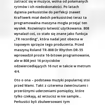
zatracić się w muzyce, wolna od połamanych
rytmów i ich niedoskonałości. Po latach
dążenia perkusistów do perfekcji (nawet
Kraftwerk miał dwóch perkusistów) teraz ta
programowalna maszyna mogła przejąć ten
wysiłek. Rozwinięto łatwość użytkowania. 808
wynalazł coś, co stało się znane jako funkcja
„TR recording”, która nadal jest obecna w
topowym sprzęcie tego producenta. Przed
maszyną Roland TR-808 Dr Rhythm DR-55
wprowadził proste 16-bitowe programowanie,
ale w 808 jest 16 przycisków
odzwierciedlających 16 nut w takcie w metrum
4/4.
Oto o ona – podstawa muzyki popularnej stoi
przed Wami. Takt z czterema ćwierćnutami i
przeróżnymi uderzeniami pomiędzy, które
tylko czekają, aż wrzucisz w nie sample…
Perkusiści byli zbulwersowani tym