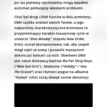
po raz pierwszy użytkownicy mogą wypełnić
automat perkusyjny własnymi próbkami.
Choć był drogi (2500 funtów w dniu premiery),
DMX szybko znalazł swoich fanów, a jego
najbardziej charakterystyczne brzmienie to
przypominający karabin maszynowy rytm w
utworze “
Blue Monday
” zespołu New Order,
który został skomponowany tak, aby zespół
mógł zejść ze sceny i pozwolić maszynom
dokończyć koncert za nich. Oberheim DMX
jest także dostawcą beatów dla Pet Shop Boys
(“
West End Girls
“) , Madonny (“
Holiday
” i “
Into
The Groove
“) oraz Human League na albumie
“
Human
” (choć tutaj dźwięk został obniżony).