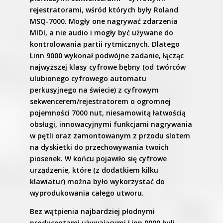
rejestratorami, wśród których były Roland
MSQ-7000. Mogły one nagrywać zdarzenia
MIDI, a nie audio i mogły być używane do
kontrolowania partii rytmicznych. Dlatego
Linn 9000 wykonał podwójne zadanie, łącząc
najwyższej klasy cyfrowe bębny (od twórców
ulubionego cyfrowego automatu
perkusyjnego na świecie) z cyfrowym
sekwencerem/rejestratorem o ogromnej
pojemności 7000 nut, niesamowitą łatwością
obsługi, innowacyjnymi funkcjami nagrywania
w pętli oraz zamontowanym z przodu slotem
na dyskietki do przechowywania twoich
piosenek. W końcu pojawiło się cyfrowe
urządzenie, które (z dodatkiem kilku
klawiatur) można było wykorzystać do
wyprodukowania całego utworu.
Bez wątpienia najbardziej płodnymi
producentami używającymi Linn 9000 byli