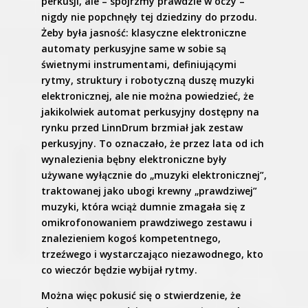
perkusji, ale – spójrzmy prawdzie w oczy –
nigdy nie popchnęły tej dziedziny do przodu.
Żeby była jasność: klasyczne elektroniczne
automaty perkusyjne same w sobie są
świetnymi instrumentami, definiującymi
rytmy, struktury i robotyczną duszę muzyki
elektronicznej, ale nie można powiedzieć, że
jakikolwiek automat perkusyjny dostępny na
rynku przed LinnDrum brzmiał jak zestaw
perkusyjny. To oznaczało, że przez lata od ich
wynalezienia bębny elektroniczne były
używane wyłącznie do „muzyki elektronicznej”,
traktowanej jako ubogi krewny „prawdziwej”
muzyki, która wciąż dumnie zmagała się z
omikrofonowaniem prawdziwego zestawu i
znalezieniem kogoś kompetentnego,
trzeźwego i wystarczająco niezawodnego, kto
co wieczór będzie wybijał rytmy.
Można więc pokusić się o stwierdzenie, że