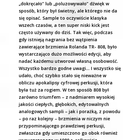
„dokręcało” lub „poluzowywało” dźwięk w
sposób, który był świetny, ale którego nie da
się opisać. Sample to oczywiście klasyka
wszech czasów, a ten super niski kick jest
często używany do dziś. Tak więc, podczas
gdy istnieją nagrania bez wątpienia
zawierające brzmienia Rolanda TR- 808, było
wystarczająco dużo możliwości edycji, aby
nadać każdemu utworowi własną osobowość.
Wszystko bardzo godne uwagi… I wszystko się
udało, choć szybko stało się nieważne w
obliczu apokalipsy cyfrowej perkusji, która
była tuż za rogiem. W ten sposób 808 był
zarówno triumfem – z nadmiarem wysokiej
jakości ciepłych, głębokich, edytowalnych
analogowych sampli – jak i porażką, z powodu
– po raz kolejny – brzmienia w niczym nie
przypominającego prawdziwej perkusji,
zwłaszcza gdy umieszczono go obok również