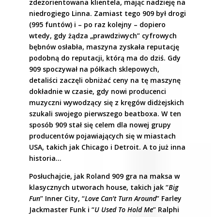
zdezorientowana klientela, mając nadzieję na
niedrogiego Linna. Zamiast tego 909 był drogi
(995 funtów) i – po raz kolejny – dopiero
wtedy, gdy żądza „prawdziwych” cyfrowych
bębnów osłabła, maszyna zyskała reputację
podobną do reputacji, którą ma do dziś. Gdy
909 spoczywał na półkach sklepowych,
detaliści zaczęli obniżać ceny na tę maszynę
dokładnie w czasie, gdy nowi producenci
muzyczni wywodzący się z kręgów didżejskich
szukali swojego pierwszego beatboxa. W ten
sposób 909 stał się celem dla nowej grupy
producentów pojawiających się w miastach
USA, takich jak Chicago i Detroit. A to już inna
historia…
Posłuchajcie, jak Roland 909 gra na maksa w
klasycznych utworach house, takich jak “
Big
Fun
” Inner City, “
Love Can’t Turn Around
” Farley
Jackmaster Funk i “
U Used To Hold Me
” Ralphi