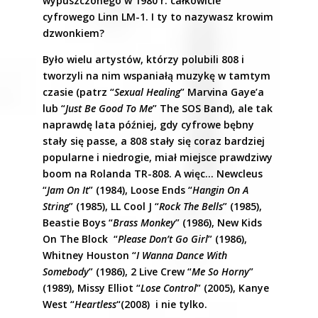
wypuszczonego w 1980 r. całkowicie
cyfrowego Linn LM-1. I ty to nazywasz krowim
dzwonkiem?
Było wielu artystów, którzy polubili 808 i
tworzyli na nim wspaniałą muzykę w tamtym
czasie (patrz “
Sexual Healing
” Marvina Gaye’a
lub “
Just Be Good To Me
” The SOS Band), ale tak
naprawdę lata później, gdy cyfrowe bębny
stały się passe, a 808 stały się coraz bardziej
popularne i niedrogie, miał miejsce prawdziwy
boom na Rolanda TR-808. A więc… Newcleus
“
Jam On It
” (1984), Loose Ends “
Hangin On A
String
” (1985), LL Cool J “
Rock The Bells
” (1985),
Beastie Boys “
Brass Monkey
” (1986), New Kids
On The Block “
Please Don’t Go Girl
” (1986),
Whitney Houston “
I Wanna Dance With
Somebody
” (1986), 2 Live Crew “
Me So Horny
”
(1989), Missy Elliot “
Lose Control
” (2005), Kanye
West “
Heartless
“(2008) i nie tylko.