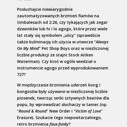
Posłuchajcie niewiarygodnie
zautomatyzowanych brzmień flamów na
timbalesach od 2:26, czy tykających jak zegar
dzwonków lub hi i lo agogo, które przez wiele
lat stały się symbolem „ulicy” (sprawdźcie
także kulminację ich użycia w utworze “
Always
On My Mind
” Pet Shop Boys oraz w niezliczonej
liczbie produkcji ze stajni Stock Aitken
Waterman). Czy ktoś w ogóle wiedział o
instrumencie agogo przed wyprodukowaniem
727?
W międzyczasie brzmienia uderzeń kong i
bongosów były używane w niezliczonej liczbie
piosenek, tworząc setki sztywnych beatów dla
popu, by wprowadzać słuchaczy w taniec (np.
“
Round & Round
” New Order i “
Victim of Love
”
Erasure). Szukacie tego niepowtarzalnego,
retro brzmienia
faux-funky
?