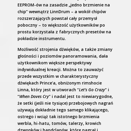
EEPROM-ów na zasadzie „jedno brzmienie na
chip” wewnątrz LinnDrum – a wokół chipów
rozszerzających powstał cały przemysł
poboczny – to większość użytkowników po
prostu korzystała z fabrycznych presetów na
pokładzie instrumentu.
Możliwość strojenia dźwięków, a także zmiany
głośności i poziomów panoramowania, dała
użytkownikom większe perspektywy
indywidualnej kreacji. Można to zauważyć
przede wszystkim w charakterystyczny
dźwiękach Prince’a, obniżonym rimshocie
Linna, który jest w utworach “
Let’s Go Crazy
” i
“
When Doves Cry
” i nadal jest to niewiarygodne,
że setki (jeśli nie tysiące) przebojowych nagrań
używają dokładnie tego samego klikającego,
ostrego i wciąż tak istotnego brzmienia
werbla, hi-hatu, tomów, talerzy, krowich
dzwonków i handclapów, które nagrał i