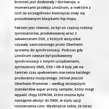
brzmień jest doskonały i dorównuje, a
momentami przebija LinnDrum, a niektóre z
nich (w szczególności klaśnięcia) stały się
poszukiwanymi klasykami hip-hopu.
Faktem jest również, że był on częścią rodziny
syntezatorów, produkowanej wraz z
sekwencerem DSX, z których wszystkie
używały zastrzeżonego przez Oberheim
systemu do synchronizacji. Podczas gdy
LinnDrum zawsze był pozbawiony
synchronizacji z innymi urządzeniami,
syntezatory DMX, DSX i OB-8 były jak na
tamten czas spełnieniem marzenia każdego
producenta muzycznego. Istniał jeszcze
Oberheim Prommer – według dzisiejszych
standardów super prosty sampler, który mógł
wypalić chipy EEPROM, które można było
następnie włożyć do DMX, w stylu opcji
rozszerzenia Linn. Wyobraźcie sobie, że teraz