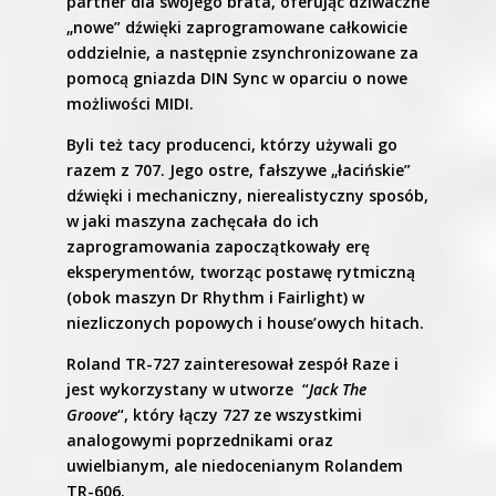
partner dla swojego brata, oferując dziwaczne
„nowe” dźwięki zaprogramowane całkowicie
oddzielnie, a następnie zsynchronizowane za
pomocą gniazda DIN Sync w oparciu o nowe
możliwości MIDI.
Byli też tacy producenci, którzy używali go
razem z 707. Jego ostre, fałszywe „łacińskie”
dźwięki i mechaniczny, nierealistyczny sposób,
w jaki maszyna zachęcała do ich
zaprogramowania zapoczątkowały erę
eksperymentów, tworząc postawę rytmiczną
(obok maszyn Dr Rhythm i Fairlight) w
niezliczonych popowych i house’owych hitach.
Roland TR-727 zainteresował zespół Raze i
jest wykorzystany w utworze “
Jack The
Groove
“, który łączy 727 ze wszystkimi
analogowymi poprzednikami oraz
uwielbianym, ale niedocenianym Rolandem
TR-606.