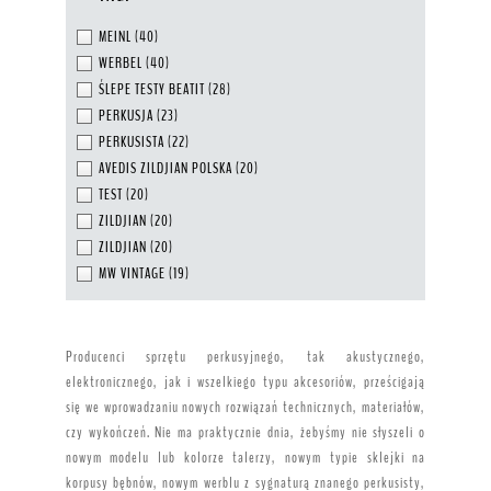
MEINL
(40)
WERBEL
(40)
ŚLEPE TESTY BEATIT
(28)
PERKUSJA
(23)
PERKUSISTA
(22)
AVEDIS ZILDJIAN POLSKA
(20)
TEST
(20)
ZILDJIAN
(20)
ZILDJIAN
(20)
MW VINTAGE
(19)
Producenci sprzętu perkusyjnego, tak akustycznego,
elektronicznego, jak i wszelkiego typu akcesoriów, prześcigają
się we wprowadzaniu nowych rozwiązań technicznych, materiałów,
czy wykończeń. Nie ma praktycznie dnia, żebyśmy nie słyszeli o
nowym modelu lub kolorze talerzy, nowym typie sklejki na
korpusy bębnów, nowym werblu z sygnaturą znanego perkusisty,