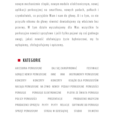
nowym mechanizmie stopki, nowym module elektronicznym, nowej
aplikacji perkusyjnej na smartfona, nowych padach, pałkach i
czymkolwiek, co przyjdzie Wam i nam do głowy. A i o tym, co nie
przyszło nikomu do głowy również dowiadujemy się właściwie bez
przerwy. W tym dziale wyszukujemy dla Was wszystkie te
perkusyjne nowości sprzętowe i jeśli tylko pojawi się coś godnego
uwagi, jakaś nowość ułatwiająca życie bębniarzowi, my to
wyłapiemy, sfotografujemy i opiszemy.
KATEGORIE
AKCESORIA PERKUSYJNE
DAJ SIĘ ZAINSPIROWAĆ
FESTIWALE
GORĄCE NEWSY PERKUSYJNE
INNE
INNI
INSTRUMENTY PERKUSYJNE
KONCERTY
KONCERTY
KONCERTY
KSIĄŻKI DLA PERKUSISTÓW
NACIĄGI PERKUSYJNE
NA ŻYWO
NEWSY
PEDAŁY PERKUSYJNE
PERKUSIŚCI
PERKUSJE
PERKUSJE ELEKTRONICZNE
PLOTKI ZE ŚWIATA PERKUSJI
POLSCY PERKUSIŚCI
PREZENTACJE
PRODUCENCI MUZYCZNI
PRODUCENCI SPRZĘTU
PŁYTY
PŁYTY
RELACJE
SOFTWARE DO PERKUSJI
SPRZĘT PERKUSYJNY
STRZAŁ W DZIESIĄTKĘ
STUDIO
SYLWETKI