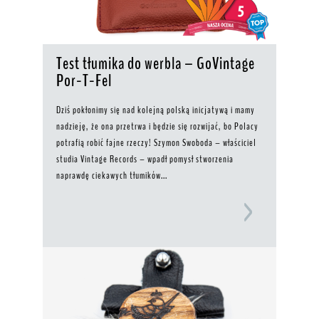
Test tłumika do werbla – GoVintage
Por-T-Fel
Dziś pokłonimy się nad kolejną polską inicjatywą i mamy
nadzieję, że ona przetrwa i będzie się rozwijać, bo Polacy
potrafią robić fajne rzeczy! Szymon Swoboda – właściciel
studia Vintage Records – wpadł pomysł stworzenia
naprawdę ciekawych tłumików...