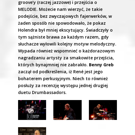
groove’y (raczej jazzowe) i przejścia o
MELODIE. Możecie nam wierzyć, że takie
podejście, bez zwyczajowych fajerwerków, w
żaden sposób nie spowodowało, że pokaz
Holendra był mniej ekscytujący. Świadczyły o
tym sążniste brawa za każdym razem, gdy
słuchacze wyłowili kolejny motyw melodyczny.
Wypada również wspomnieć o każdorazowym
nagradzaniu artysty za smakowite przejścia,
których bynajmniej nie zabrakło.
Benny Greb
zaczął od podkreślenia, iż René jest jego
bohaterem perkusyjnym. Niech to również
posłuży za recenzję występu jednej drugiej
duetu Drumbassadors.