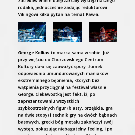
zaciekawieniem obejrzał cały występ naszego
rodaka, jednocześnie zadając reduktorowi
Vikingowi kilka pytań na temat Pawła.
George Kollias
to marka sama w sobie. Już
przy wejściu do Chorzowskiego Centrum
Kultury dało się zauważyć spory tłumek
odpowiednio umundurowanych maniaków
ekstremalnego bębnienia, których bez
wątpienia przyciągnął na festiwal właśnie
George. Ciekawostką jest fakt, iż, po
zaprezentowaniu wszystkich
szybkostrzelnych figur (blasty, przejścia, gra
na dwie stopy) i technik gry na dwóch bębnach
basowych, grecki bóg metalu zakończył swój
występ, pokazując niebagatelny feeling, i po