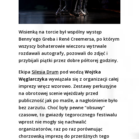
Wisienką na torcie był wspólny występ
Benny’ego Greba i René Creemersa, po którym
wszyscy bohaterowie wieczoru wytrwale
rozdawali autografy, pozowali do zdjęć i
przybijali piątki przez dobre półtorej godziny.
Ekipa
Silesia Drum
pod wodzą
Wojtka
Węglarczyka
wywiązała się z organizacji całej
imprezy wręcz wzorowo. Zestawy perkusyjne
na obrotowej scenie wjeżdżały przed
publiczność jak po maśle, a nagłośnienie było
bez zarzutu. Choć były pewne “obsuwy”
czasowe, to gwiazdy tegorocznego festiwalu
wprost nie mogły się nachwalić
organizatorów, raz po raz porównując
chorzowską imprezę do przeróżnych tego