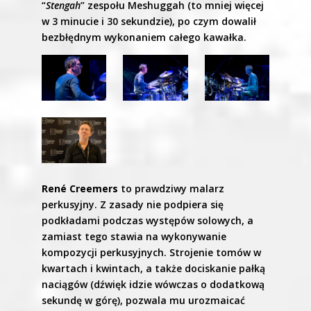
“
Stengah
” zespołu Meshuggah (to mniej więcej
w 3 minucie i 30 sekundzie), po czym dowalił
bezbłędnym wykonaniem całego kawałka.
René Creemers
to prawdziwy malarz
perkusyjny. Z zasady nie podpiera się
podkładami podczas występów solowych, a
zamiast tego stawia na wykonywanie
kompozycji perkusyjnych. Strojenie tomów w
kwartach i kwintach, a także dociskanie pałką
naciągów (dźwięk idzie wówczas o dodatkową
sekundę w górę), pozwala mu urozmaicać