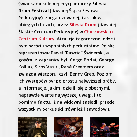
świadkami kolejnej edycji imprezy
Silesia
Drum Festival
(dawniej Śląski Festiwal
Perkusyjny), zorganizowanej, tak jak w
ubiegłych latach, przez
Silesia Drum
(dawniej
Śląskie Centrum Perkusyjne) w
Chorzowskim
Centrum Kultury
. Atrakcją tegorocznej edycji
było sześciu wspaniałych perkusistów. Polskę
reprezentował Paweł “Pawcio” Świderski, a
gośćmi z zagranicy byli Gergo Borlai, George
Kollias, Siros Vaziri, René Creemers oraz
gwiazda wieczoru, czyli Benny Greb. Poziom
ich występów był po prostu najwyższej próby,
a informacje, jakimi dzielili się z obecnymi,
naprawdę warte najwyższej uwagi, i to
pomimo faktu, iż na widowni zasiedli przede
wszystkim perkusiści (również i zawodowi).