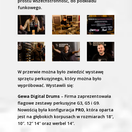
prostu wszechstronność, do podkładu
funkowego.
W przerwie można było zwiedzić wystawę
sprzętu perkusyjnego, który można było
wypróbować. Wystawili się:
Gewa Digital Drums
– Firma zaprezentowała
flagowe zestawy perkusyjne G3, G5 i G9.
Nowością była konfiguracja
PRO
, która oparta
jest na głębokich korpusach w rozmiarach 18″,
10″. 12″ 14″ oraz werbel 14″.