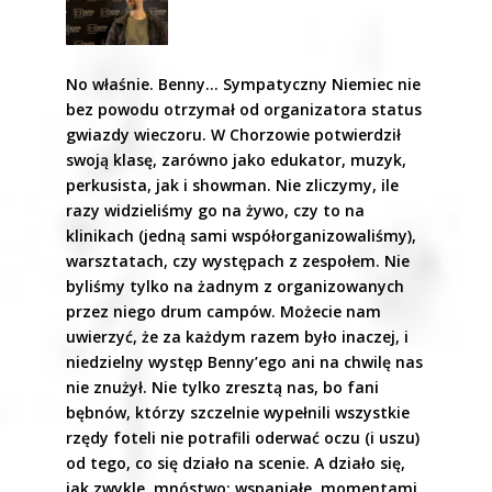
No właśnie. Benny… Sympatyczny Niemiec nie
bez powodu otrzymał od organizatora status
gwiazdy wieczoru. W Chorzowie potwierdził
swoją klasę, zarówno jako edukator, muzyk,
perkusista, jak i showman. Nie zliczymy, ile
razy widzieliśmy go na żywo, czy to na
klinikach (jedną sami współorganizowaliśmy),
warsztatach, czy występach z zespołem. Nie
byliśmy tylko na żadnym z organizowanych
przez niego drum campów. Możecie nam
uwierzyć, że za każdym razem było inaczej, i
niedzielny występ Benny’ego ani na chwilę nas
nie znużył. Nie tylko zresztą nas, bo fani
bębnów, którzy szczelnie wypełnili wszystkie
rzędy foteli nie potrafili oderwać oczu (i uszu)
od tego, co się działo na scenie. A działo się,
jak zwykle, mnóstwo: wspaniałe, momentami