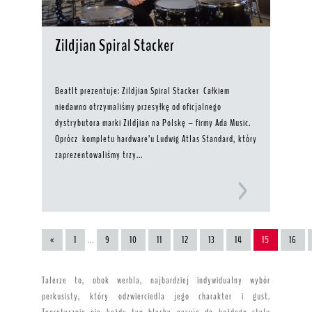
Zildjian Spiral Stacker
BeatIt prezentuje: Zildjian Spiral Stacker Całkiem
niedawno otrzymaliśmy przesyłkę od oficjalnego
dystrybutora marki Zildjian na Polskę – firmy Ada Music.
Oprócz kompletu hardware’u Ludwig Atlas Standard, który
zaprezentowaliśmy trzy...
«
1
...
9
10
11
12
13
14
15
16
Talerze to, obok werbla, najbardziej indywidualny wybór
perkusisty, który odzwierciedla jego charakter i gust.