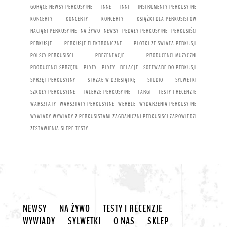
GORĄCE NEWSY PERKUSYJNE
INNE
INNI
INSTRUMENTY PERKUSYJNE
KONCERTY
KONCERTY
KONCERTY
KSIĄŻKI DLA PERKUSISTÓW
NACIĄGI PERKUSYJNE
NA ŻYWO
NEWSY
PEDAŁY PERKUSYJNE
PERKUSIŚCI
PERKUSJE
PERKUSJE ELEKTRONICZNE
PLOTKI ZE ŚWIATA PERKUSJI
POLSCY PERKUSIŚCI
PREZENTACJE
PRODUCENCI MUZYCZNI
PRODUCENCI SPRZĘTU
PŁYTY
PŁYTY
RELACJE
SOFTWARE DO PERKUSJI
SPRZĘT PERKUSYJNY
STRZAŁ W DZIESIĄTKĘ
STUDIO
SYLWETKI
SZKOŁY PERKUSYJNE
TALERZE PERKUSYJNE
TARGI
TESTY I RECENZJE
WARSZTATY
WARSZTATY PERKUSYJNE
WERBLE
WYDARZENIA PERKUSYJNE
WYWIADY
WYWIADY Z PERKUSISTAMI
ZAGRANICZNI PERKUSIŚCI
ZAPOWIEDZI
ZESTAWIENIA
ŚLEPE TESTY
NEWSY
NA ŻYWO
TESTY I RECENZJE
WYWIADY
SYLWETKI
O NAS
SKLEP