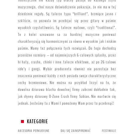
Teoretycznie nie każdy typ blachy pasuje do każdego stylu
muzycznego, choć nasze doświadczenie pokazuje, że nie ma w tej
dziedzinie reguły. Są talerze typu “brilliant”, brzmiące jasno i
szkliście, co pozwala im przebijać się przez gitary w paśmie
wysokich częstotliwości. Są talerze matowe, czyli “traditional”.
Te z kolei uznawane sa za bardziej muzyczne ponieważ
charakteryzują się harmonicznymi za równo w wysokim jak i niskim
paśmie. Mamy też połączenia tych rozwiązań. Do tego dochodzą
przeróżne rozmiary – od najmniejszych 6-calowych splashy, przez
hi haty, crashe, chinki i inne talerze efektowe, aż po 26-calowe
ride’y i gongi. Wybór producenta również nie pozostaje bez
znaczenia ponieważ każdy z nich posiada swoje charakterystyczne
cechy brzmieniowe. Nie można na przykład liczyć na to, że
dowolna dziurawa blacha dowolnej firmy zabrzmi dokładnie tak,
jak słynny dziurawy O-Zone Crash firmy Sabian. Nie martwcie się
jednak. Jesteśmy tu z Wami I pomożemy Wam przez to przebrnąć!
KATEGORIE
AKCESORIA PERKUSYJNE
DAJ SIĘ ZAINSPIROWAĆ
FESTIWALE